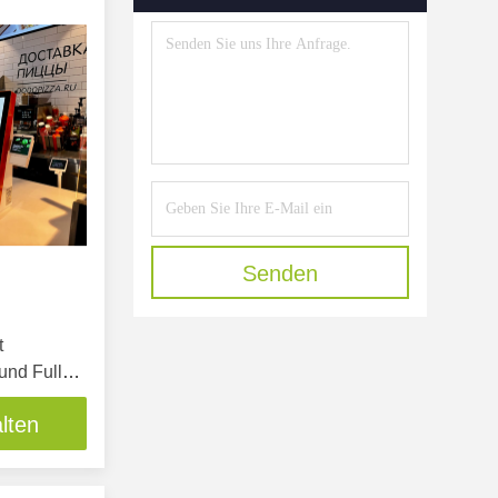
Anzeige Der Digitalen
Beschilderung
(31)
Senden
t
und Full
lten