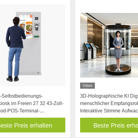
Video
-Selbstbedienungs-
3D-Holographische KI Digi
kiosk im Freien 27 32 43-Zoll-
menschlicher Empfangsro
ood-POS-Terminal-
Interaktive Stimme Aufwa
reen mit Drucker
Spracherkennung Guide Ro
este Preis erhalten
Beste Preis erha
aschine für den
Mall Bank Flughafen Lobb
ereich