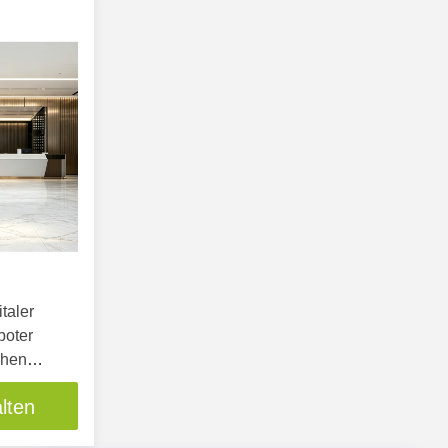
taler
boter
chen
boter für
lten
y