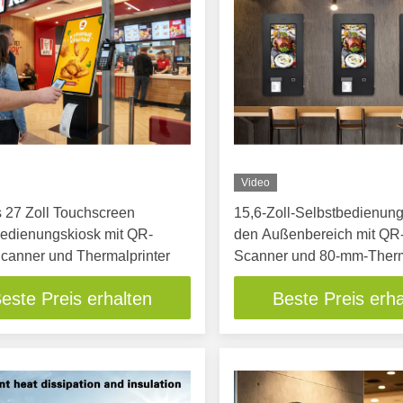
Video
s 27 Zoll Touchscreen
15,6-Zoll-Selbstbedienung
bedienungskiosk mit QR-
den Außenbereich mit QR
canner und Thermalprinter
Scanner und 80-mm-Ther
este Preis erhalten
Beste Preis erha