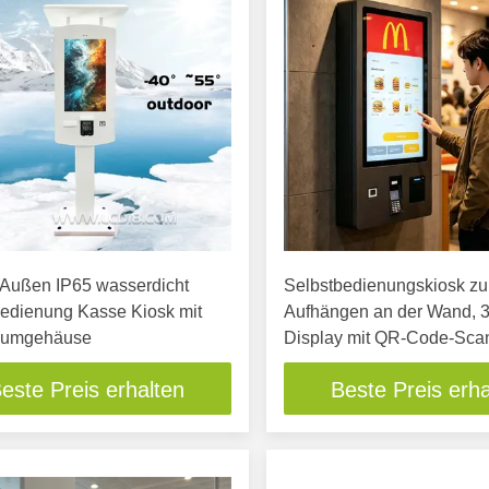
 Außen IP65 wasserdicht
Selbstbedienungskiosk z
bedienung Kasse Kiosk mit
Aufhängen an der Wand, 3
iumgehäuse
Display mit QR-Code-Sca
Thermodrucker und Kasse
este Preis erhalten
Beste Preis erha
perfekt für Fast-Food-Kett
Restaurants