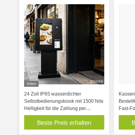
Video
24 Zoll IP65 wasserdichter
Kassen
Selbstbedienungskiosk mit 1500 Nits
Bestell
Helligkeit für die Zahlung per
Fast-F
Touchscreen im Freien
Touchsc
Beste Preis erhalten
B
Kioskm
Außenb