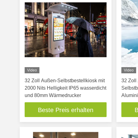
Video
Video
32 Zoll Außen-Selbstbestellkiosk mit
32 Zoll
2000 Nits Helligkeit IP65 wasserdicht
Selbst
und 80mm Wärmedrucker
Alumin
Beste Preis erhalten
B