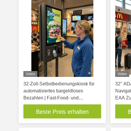
Video
Video
32-Zoll-Selbstbedienungskiosk für
32" AD
automatisiertes bargeldloses
Navigat
Bezahlen | Fast-Food- und
EAA Zug
Schnellrestaurant-Bestellterminal für
Selbstb
Beste Preis erhalten
B
Burger- und Brathähnchenläden
Selbst
Termina