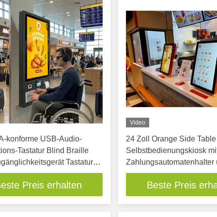
Video
A-konforme USB-Audio-
24 Zoll Orange Side Table
ions-Tastatur Blind Braille
Selbstbedienungskiosk mi
änglichkeitsgerät Tastatur
Zahlungsautomatenhalter 
estellung Kiosk Restaurant
HD Touchscreen
este Preis erhalten
Beste Preis erha
bedienung Zahlung Kiosk POS
l