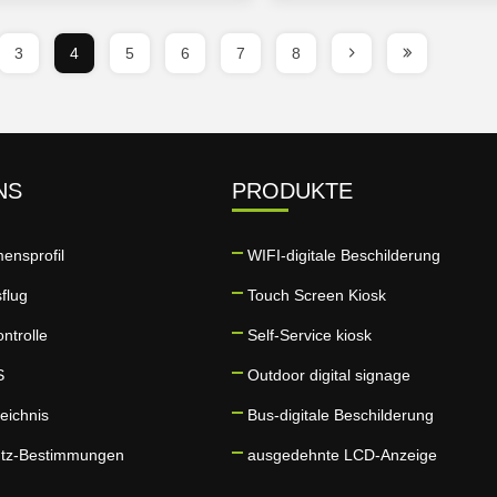
3
4
5
6
7
8
NS
PRODUKTE
ensprofil
WIFI-digitale Beschilderung
flug
Touch Screen Kiosk
ontrolle
Self-Service kiosk
S
Outdoor digital signage
eichnis
Bus-digitale Beschilderung
utz-Bestimmungen
ausgedehnte LCD-Anzeige