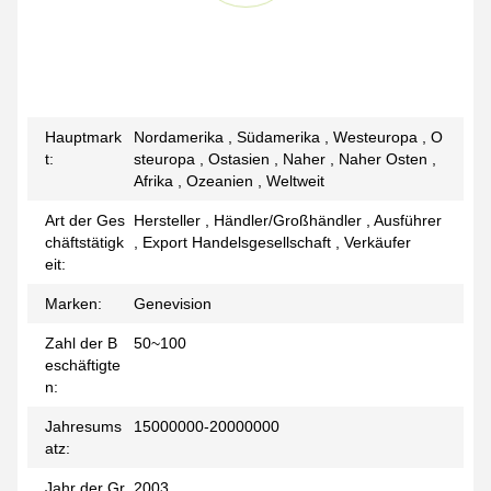
Hauptmark
Nordamerika , Südamerika , Westeuropa , O
t:
steuropa , Ostasien , Naher , Naher Osten ,
Afrika , Ozeanien , Weltweit
Art der Ges
Hersteller , Händler/Großhändler , Ausführer
chäftstätigk
, Export Handelsgesellschaft , Verkäufer
eit:
Marken:
Genevision
Zahl der B
50~100
eschäftigte
n:
Jahresums
15000000-20000000
atz:
Jahr der Gr
2003