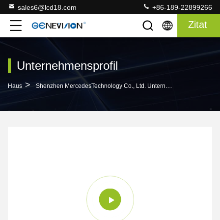
sales6@lcd18.com
+86-189-22899266
Zitat
Unternehmensprofil
>
Haus
Shenzhen MercedesTechnology Co., Ltd. Unternehmensprofil