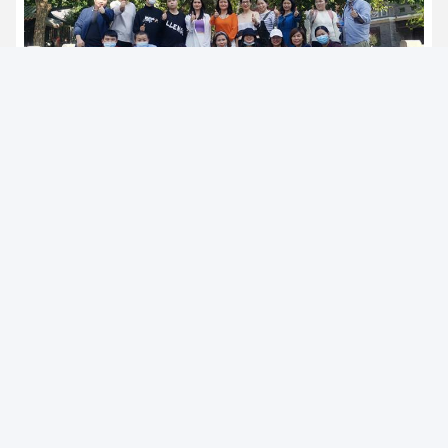
Photo
Video Call
Audio Call