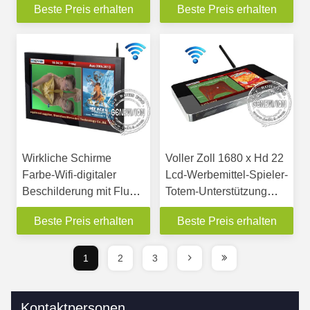
Beste Preis erhalten
Beste Preis erhalten
Wirkliche Schirme
Voller Zoll 1680 x Hd 22
Farbe-Wifi-digitaler
Lcd-Werbemittel-Spieler-
Beschilderung mit Fluss-
Totem-Unterstützung
Untertiteln,
1050 Avi/Mp3/Jpg
Beste Preis erhalten
Beste Preis erhalten
entgegenkommende Zeit
8ms
1
2
3
Kontaktpersonen