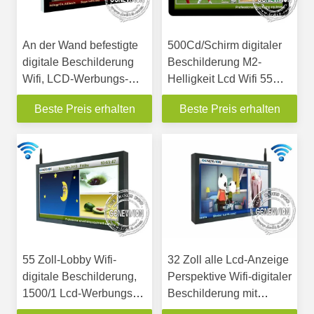
An der Wand befestigte
500Cd/Schirm digitaler
digitale Beschilderung
Beschilderung M2-
Wifi, LCD-Werbungs-
Helligkeit Lcd Wifi 55
Bildschirm 65 Zoll TFTs
Zoll-Energieeinsparung
Beste Preis erhalten
Beste Preis erhalten
55 Zoll-Lobby Wifi-
32 Zoll alle Lcd-Anzeige
digitale Beschilderung,
Perspektive Wifi-digitaler
1500/1 Lcd-Werbungs-
Beschilderung mit
Spieler-hohe Helligkeit
Sicherheitsschloß