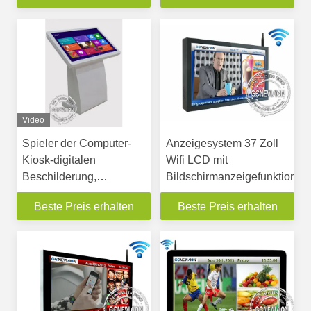
digitaler Beschilderung
Video
Spieler der Computer-
Anzeigesystem 37 Zoll
Kiosk-digitalen
Wifi LCD mit
Beschilderung,
Bildschirmanzeigefunktion
Bodenstellungsnoten-
Beste Preis erhalten
Beste Preis erhalten
Kioskwerbung