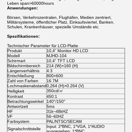
Leben span>60000hours
Anwendungen:
Börsen, Verkehrszentralen, Flughäfen, Medien zentriert,
Militärsysteme, öffentlicher Platz, Einkaufsviertel, Banken,
Schulen, Krankenhäuser, spezielle Umstände etc.
Spezifikationen:
Technischer Parameter für LCD-Platte
Produkt
10,4“ Monitor HD LCD
Modell
MJHD-104
Schirmart
10,4“ TFT LCD
Bildschirmbereich
214 (W)×160 (H)
Längenverhältnis
4:3
Entschließung
800×600
Zahl von Farben
16.7M
Lochmaskenabstand
0,264 (H)×0.264 (V)
350cd/㎡
Helligkeit
Kontrast
450:1
Betrachtungswinkel
140°/150°
Antwortzeit
5ms
HF
31k~48kHZ
VF
56~60HZ
Farbsystem
PAL/NTSC/SECAM
Input: 2*BNC, 1*VGA, 1*AUDIO
Signalschnittstelle
ausgegeben: 1*BNC