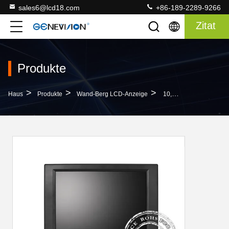
sales6@lcd18.com
+86-189-2289-9266
Zitat
Produkte
>
>
>
Haus
Produkte
Wand-Berg LCD-Anzeige
10,4 Zoll LCD-Monitoren Mit 5ms Antwortzeit, 800×600