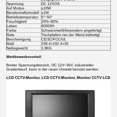
Spannung
DC 12V/2A
Auf Modus
≤18W
Bereitschaftsmodell
≤1W
Betriebstemperatur
0°~50°
Feuchtigkeit
20%~80%
Leben
60000H
Farbe
Schwarz/weiß/besonders angefertigt
Rate
Tischplatten-/an der Wand befestigt
Bescheinigung
CE/3C/FCC/UL
Maß
238.4×192.4×35
Nettogewicht
1.8KG
Wettbewerbsvorteil:
Breiter Spannungsbereich, DC 12V~36V, industrieller
Gradentwurf, kann in der rauen Umwelt benutzt werden.
LCD CCTV-Monitor, LCD CCTV-Monitor, Monitor CCTV LCD