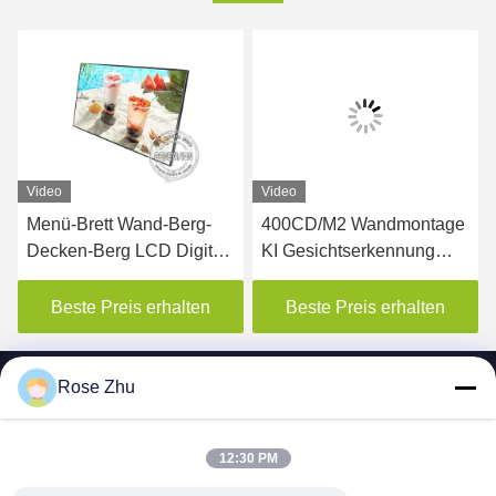
Video
Video
Menü-Brett Wand-Berg-
400CD/M2 Wandmontage
Decken-Berg LCD Digital
KI Gesichtserkennung
für Restaurant
LCD Werbeanzeige
Aufzug Digital Signage
Beste Preis erhalten
Beste Preis erhalten
Display
Rose Zhu
12:30 PM
SHENZHEN MERCEDESTECHNOLOGY CO.,