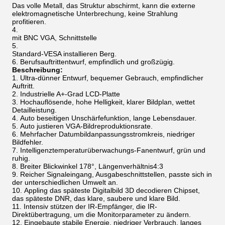
Das volle Metall, das Struktur abschirmt, kann die externe
elektromagnetische Unterbrechung, keine Strahlung
profitieren.
mit BNC VGA, Schnittstelle
Standard-VESA installieren Berg.
Berufsauftrittentwurf, empfindlich und großzügig.
Beschreibung:
Ultra-dünner Entwurf, bequemer Gebrauch, empfindlicher
Auftritt.
Industrielle A+-Grad LCD-Platte
Hochauflösende, hohe Helligkeit, klarer Bildplan, wettet
Detailleistung.
Auto beseitigen Unschärfefunktion, lange Lebensdauer.
Auto justieren VGA-Bildreproduktionsrate.
Mehrfacher Datumbildanpassungsstromkreis, niedriger
Bildfehler.
Intelligenztemperaturüberwachungs-Fanentwurf, grün und
ruhig.
Breiter Blickwinkel 178°, Längenverhältnis4:3
Reicher Signaleingang, Ausgabeschnittstellen, passte sich in
der unterschiedlichen Umwelt an.
Appling das späteste Digitalbild 3D decodieren Chipset,
das späteste DNR, das klare, saubere und klare Bild.
Intensiv stützen der IR-Empfänger, die IR-
Direktübertragung, um die Monitorparameter zu ändern.
Eingebaute stabile Energie, niedriger Verbrauch, langes