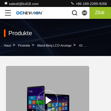
sales6@lcd18.com
+86-189-2289-9266
Zitat
Produkte
>
>
>
Haus
Produkte
Wand-Berg LCD-Anzeige
43 55 65 70 82 Bewegen Große Lcd-Schirmplatte, Wandbergdigitale Beschilderung, WIFI-Notenbildschirmanzeige Schritt Für Schritt Fort