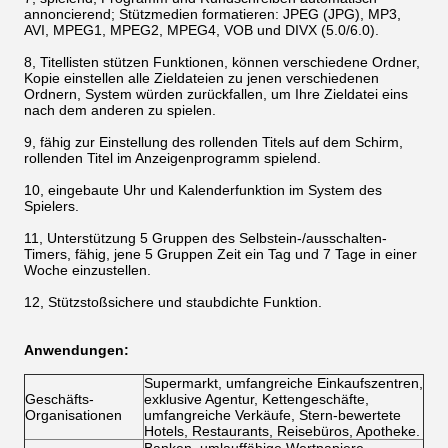
annoncierend; Stützmedien formatieren: JPEG (JPG), MP3,
AVI, MPEG1, MPEG2, MPEG4, VOB und DIVX (5.0/6.0).
8, Titellisten stützen Funktionen, können verschiedene Ordner,
Kopie einstellen alle Zieldateien zu jenen verschiedenen
Ordnern, System würden zurückfallen, um Ihre Zieldatei eins
nach dem anderen zu spielen.
9, fähig zur Einstellung des rollenden Titels auf dem Schirm,
rollenden Titel im Anzeigenprogramm spielend.
10, eingebaute Uhr und Kalenderfunktion im System des
Spielers.
11, Unterstützung 5 Gruppen des Selbstein-/ausschalten-
Timers, fähig, jene 5 Gruppen Zeit ein Tag und 7 Tage in einer
Woche einzustellen.
12, Stützstoßsichere und staubdichte Funktion.
Anwendungen:
Supermarkt, umfangreiche Einkaufszentren,
Geschäfts-
exklusive Agentur, Kettengeschäfte,
Organisationen
umfangreiche Verkäufe, Stern-bewertete
Hotels, Restaurants, Reisebüros, Apotheke.