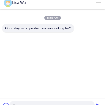
Lisa Wu
8:55 AM
SHENZHEN MERCEDESTECHNOLOGY CO.,
Good day, what product are you looking for?
LTD.
sales6@lcd18.com
+86-189-2289-9266
4/F, errichtendes D, GongChuangYing-Industriepark, Baodan-
Straßen-Nr. 8, Danzhutou, Nanwan-Straße, Longgang-Bezirk,
Shenzhen-Stadt, 518114, China (Festland)
China Gute Qualität WIFI-digitale Beschilderung Lieferant. Urheberrecht ©
2013-2026 Shenzhen MercedesTechnology Co., Ltd. Alle Rechte
vorbehalten.