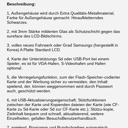
Beschreibung:
1, Außengehäuse wird durch Extra Qualitäts-Metallmaterial,
Farbe für Außengehäuse gemacht: Hinaufkletterndes
Schwarzes.
2, mit 3mm Stärke milderten Glas als Schutzschicht gegen das
sureface des LCD-Bildschirms.
3, volles neues Fahrwerk oder Grad Samsungs (hergestellt in
Korea) A Platte Stardard LCD.
4, Karte der Unterstützungs Sd oder USB-Port bei einem
Spieler; es ist für VGA-Hafen, S-Videohafen und Hafen
optional.
5, die Verriegelungsfunktion, zum der Flash-Speicher-codierter
Karte und der Werbung sicher zu vermeiden, den Inhalt
spielend, der, können weggenommen wird durch Passwort
auch, geschützt werden.
6, mit USB-Aktualisierungseigenschaft; Stützfunktionen
zwischen der Karte und Kopienden dateien der Karte (wie CF-
Karte zu Sd-Karte oder Sd zur CF-Karte etc.); Stützu-kopie,
Zielinhalt bequem und schnell, aktualisierend, weitere
Einzelheiten, gefallen BesuchsBenutzerhandbuch.
7, spielend, Programm und Rundschreiben automatisch