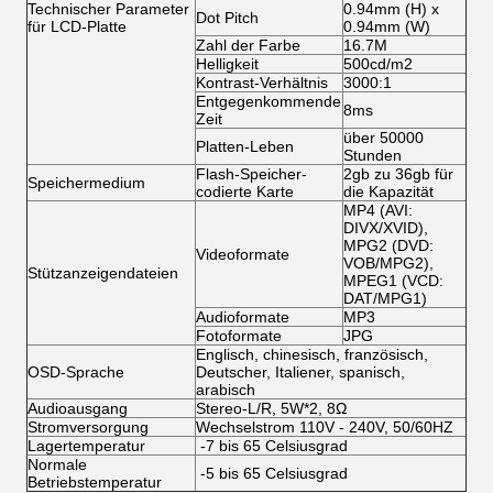
Technischer Parameter
0.94mm (H) x
Dot Pitch
für LCD-Platte
0.94mm (W)
Zahl der Farbe
16.7M
Helligkeit
500cd/m2
Kontrast-Verhältnis
3000:1
Entgegenkommende
8ms
Zeit
über 50000
Platten-Leben
Stunden
Flash-Speicher-
2gb zu 36gb für
Speichermedium
codierte Karte
die Kapazität
MP4 (AVI:
DIVX/XVID),
MPG2 (DVD:
Videoformate
VOB/MPG2),
Stützanzeigendateien
MPEG1 (VCD:
DAT/MPG1)
Audioformate
MP3
Fotoformate
JPG
Englisch, chinesisch, französisch,
OSD-Sprache
Deutscher, Italiener, spanisch,
arabisch
Audioausgang
Stereo-L/R, 5W*2, 8Ω
Stromversorgung
Wechselstrom 110V - 240V, 50/60HZ
Lagertemperatur
-7 bis 65 Celsiusgrad
Normale
-5 bis 65 Celsiusgrad
Betriebstemperatur