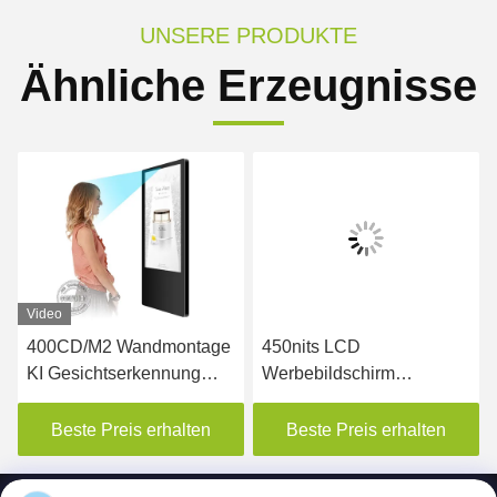
UNSERE PRODUKTE
Ähnliche Erzeugnisse
Video
400CD/M2 Wandmontage
450nits LCD
KI Gesichtserkennung
Werbebildschirm
LCD Werbeanzeige
Wandmontiertes digitales
Aufzug Digital Signage
Poster
Beste Preis erhalten
Beste Preis erhalten
Display