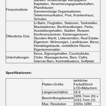
Banken, umlauffähige Wertpapiere,
Kapitalien, Versicherungsgesellschaften,
Pfandhäuser;
Finanzinstitute
Gemeinnützige Organisationen:
Telekommunikation, Post, Krankenhaus,
Schulen;
U-Bahn, Flughäfen, Stationen, Tankstellen,
Mautstationen, Buchhandlungen, Parks,
Ausstellungshallen, Stadien, Museen,
Konferenzzentren, Kartenagenturen,
Öffentliche Orte
Stunden-Markt, Lotteriemitten; Real Estate-
Eigentum: Wohnungen, Landhäuser, Büros,
Handelsgebäude, vorbildliche Räume,
Eigentumsmakler;
Kinos, Eignungshallen, Countryklube,
Unterhaltungen
Clubs, Massageräume, Bars, Cafés,
Internet-Bars, Kosmetiksalons, Golfplatz
Spezifikationen:
wirklicher
Platten-Größe
Farbe82inch
LCD-Bildschirm
Längenverhältnis
16:9
1805.7mm (H) x
Beschriftungsbereich
1015.7mm (V)
Max. Resolution
1920x 1080