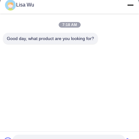
Lisa Wu
7:18 AM
SHENZHEN MERCEDESTECHNOLOGY CO.,
Good day, what product are you looking for?
LTD.
sales6@lcd18.com
+86-189-2289-9266
4/F, errichtendes D, GongChuangYing-Industriepark, Baodan-
Straßen-Nr. 8, Danzhutou, Nanwan-Straße, Longgang-Bezirk,
Shenzhen-Stadt, 518114, China (Festland)
China Gute Qualität WIFI-digitale Beschilderung Lieferant. Urheberrecht ©
2013-2026 Shenzhen MercedesTechnology Co., Ltd. Alle Rechte
vorbehalten.