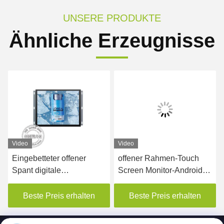
UNSERE PRODUKTE
Ähnliche Erzeugnisse
Video
Video
Eingebetteter offener
offener Rahmen-Touch
Spant digitale
Screen Monitor-Androids
Beschilderung 15,6 Zoll
7,1 der hohen Helligkeits-
IPS LCD
1000cd/M2 System
Beste Preis erhalten
Beste Preis erhalten