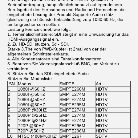
Serienübertragung, hauptsächlich benutzt auf irgendeinem
Berufsgebiet des Fernsehens und Radio und Fernsehen, die
eingebettete Lösung der Produkt-Supporte Audio stützt
gleichzeitig die höchste Entschließung zu p 1080 60 Hz, die
umfangreicher sein sollten.
Leistung kennzeichnet, wie folgt:
1. Terminalschnittstelle: SDI steigt in eine Umwandlung für das
HDMI-Ausgangssignal ein.
2. Zu HD-SDI stützen, Sd - SDI.
Stärke 3.The von PWB-Kupfer ist 2mal von der der
allgemeinen Schnittstellenkarte.
4. Alle Kondensatoren sind Tantalkondensatoren.
5. Benutzen Sie Videosignalanschluß BNC, um Verlust zu
verhindern.
6. Stützen Sie das SDI eingebettete Audio
Stützen Sie Modusliste:
SN
Modus
SMPTE
Art
1
1080I @60HZ
SMPTE260M
HDTV
2
1080I @60HZ
SMPTE274M
HDTV
3
1080I @50HZ
SMPTE274M
HDTV
4
1080I @50HZ
SMPTE295M
HDTV
5
1080P @30HZ
SMPTE274M
HDTV
6
1080P @25HZ
SMPTE274M
HDTV
7
1080P @24HZ
SMPTE274M
HDTV
8
720P @60HZ
SMPTE296M
HDTV
9
720P @50HZ
SMPTE296M
HDTV
10
NTSC (480I@60HZ)
SMPTE267
SDTV