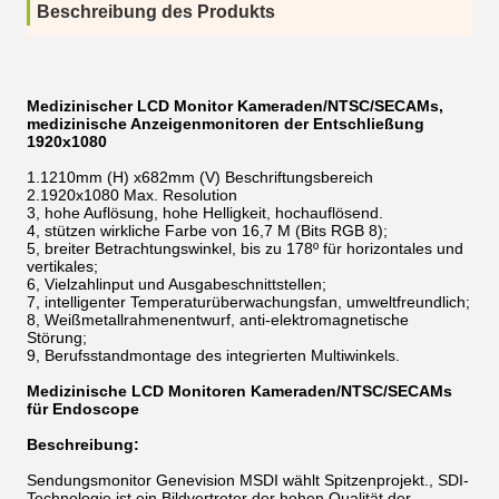
Beschreibung des Produkts
Medizinischer LCD Monitor Kameraden/NTSC/SECAMs,
medizinische Anzeigenmonitoren der Entschließung
1920x1080
1.1210mm (H) x682mm (V) Beschriftungsbereich
2.1920x1080 Max. Resolution
3, hohe Auflösung, hohe Helligkeit, hochauflösend.
4, stützen wirkliche Farbe von 16,7 M (Bits RGB 8);
5, breiter Betrachtungswinkel, bis zu 178º für horizontales und
vertikales;
6, Vielzahlinput und Ausgabeschnittstellen;
7, intelligenter Temperaturüberwachungsfan, umweltfreundlich;
8, Weißmetallrahmenentwurf, anti-elektromagnetische
Störung;
9, Berufsstandmontage des integrierten Multiwinkels.
Medizinische LCD Monitoren Kameraden/NTSC/SECAMs
für Endoscope
Beschreibung:
Sendungsmonitor Genevision MSDI wählt Spitzenprojekt., SDI-
Technologie ist ein Bildvertreter der hohen Qualität der