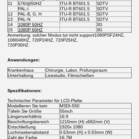
11
576I@50HZ
ITU-R BT601.5
SDTV
PAL-I
ITU-R BT601.5
SDTV
12
PAL-B, G, H
ITU-R BT601.5
SDTV
13
PAL-N
ITU-R BT601.5
SDTV
14
1080P 50HZ
3G
15
1080P 60HZ
3G
Anmerkung: solcher Modus tut nicht support1080PSF24HZ,
1080I48HZ, 720P24HZ, 720P25HZ,
720P30HZ.
Anwendungen:
Krankenhaus
Chirurgie, Labor, Prüfungsraum
Unterhaltung
Livestudio, Filmschießen
Spezifikationen:
Technischer Parameter für LCD-Platte
Modellieren Sie kein
MSDI-550
Täfeln Sie Größe
55inch
Längenverhältnis
16:9
Beschriftungsbereich
1210mm (H) x682mm (V)
Entschließung
1920x 1080
Lochmaskenabstand
0.63mm (H) x 0.63mm (W)
Zahl der Farbe
16.7M