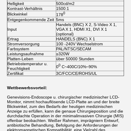
Helligkeit
500cd/m2
Kontrast-Verhältnis
1500:1
0
Blickwinkel
178
Entgegenkommende Zeit
5ms
Handels (BNC) X 2, S-Video X 1,
Input
VGA X 1, HDMI X1, DVI X 1
(optional)
Ertrag
HANDELS (BNC) X 1
Stromversorgung
100 -240V Wechselstrom
Farbsystem
PAL/NTSC/SECAM
Leistungsaufnahme
≤320W
Platten-Leben
über 50000 Stunden
Betriebstemperatur u.
0
0
C~400C/10%~90%
Feuchtigkeit
Zertifikat
3C/FCC/CE/ROHS/UL
Wettbewerbsvorteil:
Genevisions-Endoscope u. chirurgischer medizinischer LCD-
Monitor, nimmt hochauflösende LCD-Platte an und der breite
Blickwinkel, zum des Bedarfs der heutigen medizinischen
Anzeige zu erfüllen, kann die genaue Chirurgieposition und die
durchdachte Operation in der minimalinvasiven Chirurgie (MIS)
offenbar beobachten. Weißer Rahmen, imprägniern Entwurf,
antibiotische Behandlung, Befolgung der Anforderungen der
elektromagnetischen Kompatibilität, eine Vielzahl des