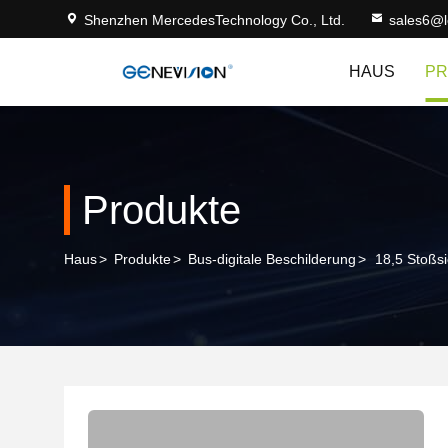
Shenzhen MercedesTechnology Co., Ltd.
sales6@
HAUS
PR
Produkte
Haus
>
Produkte
>
Bus-digitale Beschilderung
>
18,5 Stoßs