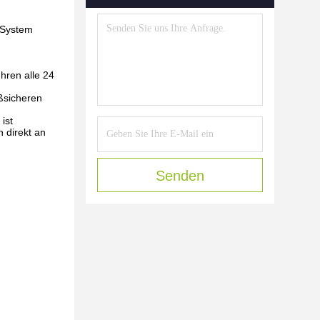
s System
hren alle 24
ßsicheren
ist
 direkt an
Senden