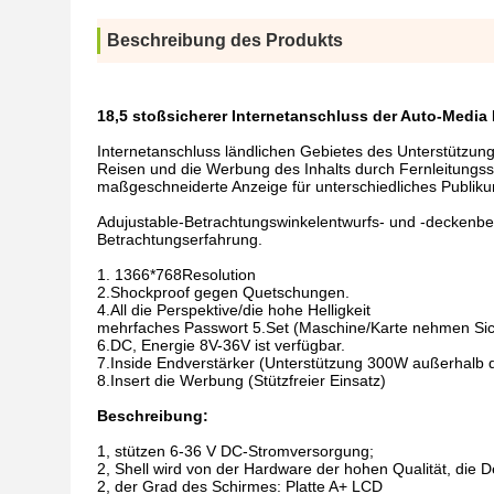
Beschreibung des Produkts
18,5 stoßsicherer Internetanschluss der Auto-Medi
Internetanschluss ländlichen Gebietes des Unterstützun
Reisen und die Werbung des Inhalts durch Fernleitungs
maßgeschneiderte Anzeige für unterschiedliches Publiku
Adujustable-Betrachtungswinkelentwurfs- und -deckenber
Betrachtungserfahrung.
1.
1366*768Resolution
2.Shockproof gegen Quetschungen.
4.All die Perspektive/die hohe Helligkeit
mehrfaches Passwort 5.Set (Maschine/Karte nehmen Sic
6.DC, Energie 8V-36V ist verfügbar.
7.Inside Endverstärker (Unterstützung 300W außerhalb 
8.Insert die Werbung (Stützfreier Einsatz)
Beschreibung:
1, stützen 6-36 V DC-Stromversorgung;
2, Shell wird von der Hardware der hohen Qualität, die D
2, der Grad des Schirmes:
Platte A+ LCD