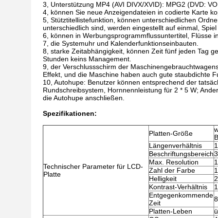
3, Unterstützung MP4 (AVI DIVX/XVID): MPG2 (DVD: V
4, können Sie neue Anzeigendateien in codierte Karte ko
5, Stütztitellistefunktion, können unterschiedlichen Ordn
unterschiedlich sind, werden eingestellt auf einmal, Spiel 
6, können in Werbungsprogrammflussuntertitel, Flüsse inst
7, die Systemuhr und Kalenderfunktionseinbauten.
8, starke Zeitabhängigkeit, können Zeit fünf jeden Tag 
Stunden keins Management.
9, der Verschlussschirm der Maschinengebrauchtwagenstr
Effekt, und die Maschine haben auch gute staubdichte F
10, Autohupe: Benutzer können entsprechend der tatsäch
Rundschreibsystem, Hornnennleistung für 2 * 5 W; Ander
die Autohupe anschließen.
Spezifikationen:
w
Platten-Größe
B
Längenverhältnis
1
Beschriftungsbereich
3
Max. Resolution
1
Technischer Parameter für LCD-
Zahl der Farbe
1
Platte
Helligkeit
2
Kontrast-Verhältnis
1
Entgegenkommende
Zeit
Platten-Leben
ü