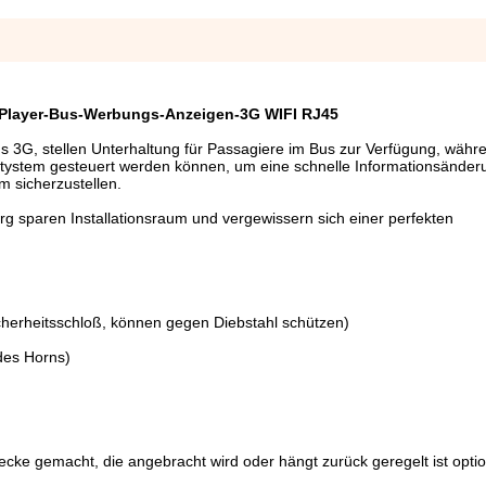
a Player-Bus-Werbungs-Anzeigen-3G WIFI RJ45
gs 3G, stellen Unterhaltung für Passagiere im Bus zur Verfügung, währ
stystem gesteuert werden können, um eine schnelle Informationsänder
m sicherzustellen.
g sparen Installationsraum und vergewissern sich einer perfekten
herheitsschloß, können gegen Diebstahl schützen)
des Horns)
ecke gemacht, die angebracht wird oder hängt zurück geregelt ist optio