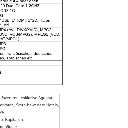
ndroid 4,4 oder oben
20 Dual Core 1.2GHZ
DDR3 1G
8G
*USB, 1*HDMI, 1*SD, Hafen
*LAN
P4 (AVI: DIVX/XVID), MPG2
DVD: VOB/MPG2), MPEG1 (VCD:
DAT/MPG1)
MP3
JPG
es, französisches, deutsches,
hes, arabisches etc.
d
fszentren, exklusive Agentur,
erkäufe, Stern-bewertete Hotels,
ke.
, Kapitalien,
andhäuser;