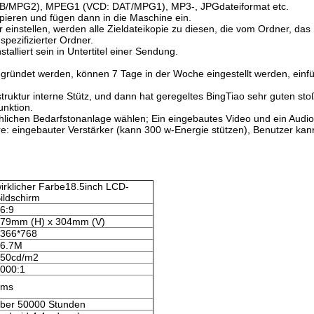
OB/MPG2), MPEG1 (VCD: DAT/MPG1), MP3-, JPGdateiformat etc.
pieren und fügen dann in die Maschine ein.
er einstellen, werden alle Zieldateikopie zu diesen, die vom Ordner, da
spezifizierter Ordner.
alliert sein in Untertitel einer Sendung.
gegründet werden, können 7 Tage in der Woche eingestellt werden, einfü
uktur interne Stütz, und dann hat geregeltes BingTiao sehr guten sto
unktion.
lichen Bedarfstonanlage wählen; Ein eingebautes Video und ein Audio 
e: eingebauter Verstärker (kann 300 w-Energie stützen), Benutzer kann
irklicher Farbe18.5inch LCD-
ildschirm
6:9
79mm (H) x 304mm (V)
366*768
6.7M
50cd/m2
000:1
8ms
ber 50000 Stunden