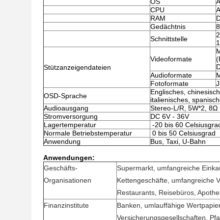
OS
A
CPU
A
RAM
Gedächtnis
2
Schnittstelle
1
M
Videoformate
(
Stützanzeigendateien
Audioformate
Fotoformate
Englisches, chinesisch
OSD-Sprache
italienisches, spanisc
Audioausgang
Stereo-L/R, 5W*2, 8Ω
Stromversorgung
DC 6V - 36V
Lagertemperatur
-20 bis 60 Celsiusgra
Normale Betriebstemperatur
0 bis 50 Celsiusgrad
Anwendung
Bus, Taxi, U-Bahn
Anwendungen:
Geschäfts-
Supermarkt, umfangreiche Einkau
Organisationen
Kettengeschäfte, umfangreiche V
Restaurants, Reisebüros, Apothe
Finanzinstitute
Banken, umlauffähige Wertpapiere
Versicherungsgesellschaften, Pf