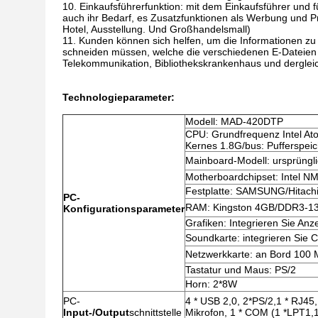
Einkaufsführerfunktion: mit dem Einkaufsführer und
auch ihr Bedarf, es Zusatzfunktionen als Werbung und Pr
Hotel, Ausstellung. Und Großhandelsmall)
Kunden können sich helfen, um die Informationen zu s
schneiden müssen, welche die verschiedenen E-Dateien u
Telekommunikation, Bibliothekskrankenhaus und dergle
Technologieparameter:
Modell: MAD-420DTP
CPU: Grundfrequenz Intel At
Kernes 1.8G/bus: Pufferspei
Mainboard-Modell: ursprüngl
Motherboardchipset: Intel N
Festplatte: SAMSUNG/Hitac
PC-
RAM: Kingston 4GB/DDR3-1
Konfigurationsparameter
Grafiken: Integrieren Sie An
Soundkarte: integrieren Sie 
Netzwerkkarte: an Bord 100 
Tastatur und Maus: PS/2
Horn: 2*8W
PC-
4 * USB 2,0, 2*PS/2,1 * RJ45, 1
Input-/Output
schnittstelle
Mikrofon, 1 * COM (1 *LPT1