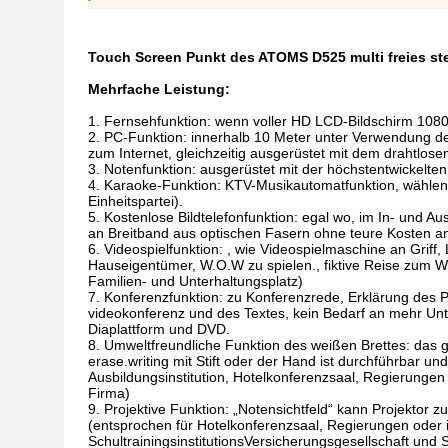
Touch Screen Punkt des ATOMS D525 multi freies st
Mehrfache Leistung:
Fernsehfunktion: wenn voller HD LCD-Bildschirm 1080
PC-Funktion: innerhalb 10 Meter unter Verwendung der
zum Internet, gleichzeitig ausgerüstet mit dem drahtlose
Notenfunktion: ausgerüstet mit der höchstentwickelte
Karaoke-Funktion: KTV-Musikautomatfunktion, wählen 
Einheitspartei).
Kostenlose Bildtelefonfunktion: egal wo, im In- und Au
an Breitband aus optischen Fasern ohne teure Kosten an
Videospielfunktion: , wie Videospielmaschine an Gri
Hauseigentümer, W.O.W zu spielen., fiktive Reise zum W
Familien- und Unterhaltungsplatz)
Konferenzfunktion: zu Konferenzrede, Erklärung des
videokonferenz und des Textes, kein Bedarf an mehr Unt
Diaplattform und DVD.
Umweltfreundliche Funktion des weißen Brettes: das gel
erase.writing mit Stift oder der Hand ist durchführbar und
Ausbildungsinstitution, Hotelkonferenzsaal, Regierungen
Firma)
Projektive Funktion: „Notensichtfeld“ kann Projektor 
(entsprochen für Hotelkonferenzsaal, Regierungen oder
SchultrainingsinstitutionsVersicherungsgesellschaft und S