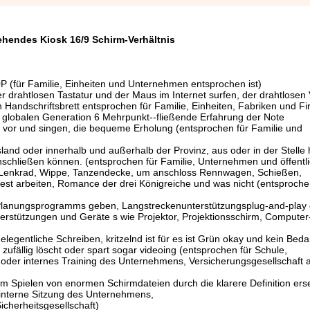
ehendes Kiosk 16/9 Schirm-Verhältnis
P (für Familie, Einheiten und Unternehmen entsprochen ist)
 drahtlosen Tastatur und der Maus im Internet surfen, der drahtlosen
n Handschriftsbrett entsprochen für Familie, Einheiten, Fabriken und F
n globalen Generation 6 Mehrpunkt--fließende Erfahrung der Note
vor und singen, die bequeme Erholung (entsprochen für Familie und
sland oder innerhalb und außerhalb der Provinz, aus oder in der Stelle 
schließen können. (entsprochen für Familie, Unternehmen und öffentli
ff, Lenkrad, Wippe, Tanzendecke, um anschloss Rennwagen, Schießen,
est arbeiten, Romance der drei Königreiche und was nicht (entsproche
 Planungsprogramms geben, Langstreckenunterstützungsplug-and-play 
erstützungen und Geräte s wie Projektor, Projektionsschirm, Computer
egentliche Schreiben, kritzelnd ist für es ist Grün okay und kein Beda
 zufällig löscht oder spart sogar videoing (entsprochen für Schule,
 oder internes Training des Unternehmens, Versicherungsgesellschaft 
zum Spielen von enormen Schirmdateien durch die klarere Definition ers
 interne Sitzung des Unternehmens,
icherheitsgesellschaft)