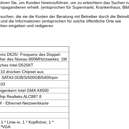
 führen Sie, um Kunden hineinzuführen, um zu erleichtern das Suchen 
opagandieren erhielt. (entsprochen für Supermarkt, Krankenhaus, Bibl
uchen, die sie die Kosten der Beratung mit Betreiber durch die Betrei
nd die Informationen (entsprochen für solche öffentliche Orte wie
ichen eingeben und redigieren
oms D525/: Frequenz des Doppel-
cher des Niveau-800MHz/zweites: 1M
iches Intel D525KT
M10 drücken Chipset aus.
hi SATA3.0GB/S/500GB/5400rpm
333
zeigenkern Intel GMA X4500
Chip Realteks ALC887 8
M - Ethernet-Netzwerkkarte
 * Linie-in, 1 * Kopfhörer, 1 *
,1*VGA