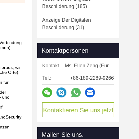
Beschilderung
(185)
Anzeige Der Digitalen
Beschilderung
(31)
 Verbindung
irmen)
Kontaktpersonen
Kontaktpersonen:
Ms. Ellen Zeng (Europe, North and Shouth America)
heraus, wir
che Orte).
Tel.:
+86-189-2289-9266
n für
der
- und
rf
Kontaktieren Sie uns jetzt
andSecurity
etzen
Mailen Sie uns.