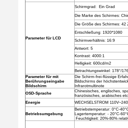
Schirmgrad: Ein Grad
Die Marke des Schirmes: Chi
Die Größe des Schirmes: 42 Z
Entschließung: 1920*1080
Parameter für LCD
Schirmverhältnis: 16:9
Antwort: 5
Kontrast: 4000:1
Helligkeit: 600cd/m2
Betrachtungswinkel: 178°/176
Parameter für mit
Die Schirm-frei-flüssige Erf
Berührungseingabe
Bildschirms der höchstentwic
Bildschirm
Infrarotmultinote
Chinesisches, englisches, sp
OSD-Sprache
französisches, arabisches etc
Energie
WECHSELSTROM 110V~240V
Betriebstemperatur: 0°C-40°
Betriebsumgebung
Lagertemperatur: - 20°C-60°
Feuchtigkeit: 20%-80% relativ