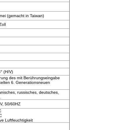
mei (gemacht in Taiwan)
oll
° (H/V)
ahrung des mit Berührungseingabe
kelten 6. Generationsneuen
anisches, russisches, deutsches,
.
, 50/60HZ
C
C
e Luftfeuchtigkeit