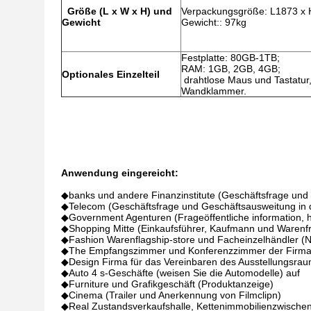
Größe (L x W x H) und
Verpackungsgröße: L1873 x
Gewicht
Gewicht:: 97kg
Festplatte: 80GB-1TB;
RAM: 1GB, 2GB, 4GB;
Optionales Einzelteil
drahtlose Maus und Tastatur,
Wandklammer.
Anwendung eingereicht:
◆banks und andere Finanzinstitute (Geschäftsfrage und 
◆Telecom (Geschäftsfrage und Geschäftsausweitung in d
◆Government Agenturen (Frageöffentliche information, ha
◆Shopping Mitte (Einkaufsführer, Kaufmann und Warenf
◆Fashion Warenflagship-store und Facheinzelhändler 
◆The Empfangszimmer und Konferenzzimmer der Firma 
◆Design Firma für das Vereinbaren des Ausstellungsraum
◆Auto 4 s-Geschäfte (weisen Sie die Automodelle) auf
◆Furniture und Grafikgeschäft (Produktanzeige)
◆Cinema (Trailer und Anerkennung von Filmclipn)
◆Real Zustandsverkaufshalle, Kettenimmobilienzwischen