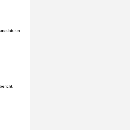
ionsdateien
.
bericht,