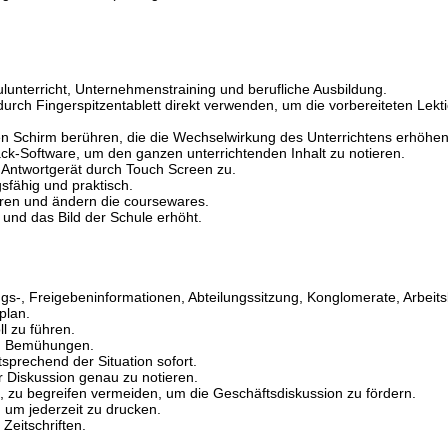
lunterricht, Unternehmenstraining und berufliche Ausbildung.
durch Fingerspitzentablett direkt verwenden, um die vorbereiteten Lekt
n Schirm berühren, die die Wechselwirkung des Unterrichtens erhöhen
ck-Software, um den ganzen unterrichtenden Inhalt zu notieren.
Antwortgerät durch Touch Screen zu.
gsfähig und praktisch.
aren und ändern die coursewares.
 und das Bild der Schule erhöht.
gs-, Freigebeninformationen, Abteilungssitzung, Konglomerate, Arbeits
plan.
l zu führen.
nd Bemühungen.
tsprechend der Situation sofort.
r Diskussion genau zu notieren.
 zu begreifen vermeiden, um die Geschäftsdiskussion zu fördern.
, um jederzeit zu drucken.
eitschriften.