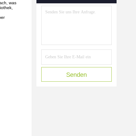
nach, was
iothek,
ber
Senden