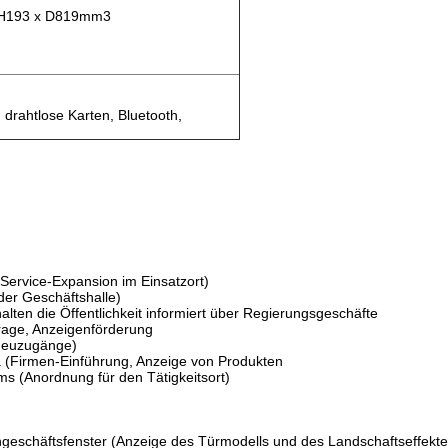
 H193 x D819mm3
 drahtlose Karten, Bluetooth,
Service-Expansion im Einsatzort)
er Geschäftshalle)
lten die Öffentlichkeit informiert über Regierungsgeschäfte
rage, Anzeigenförderung
(Neuzugänge)
(Firmen-Einführung, Anzeige von Produkten
s (Anordnung für den Tätigkeitsort)
geschäftsfenster (Anzeige des Türmodells und des Landschaftseffekte