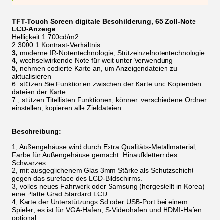
TFT-Touch Screen digitale Beschilderung, 65 Zoll-Note
LCD-Anzeige
Helligkeit 1.700cd/m2
2.3000:1 Kontrast-Verhältnis
3,
moderne IR-Notentechnologie, Stützeinzelnotentechnologie
4,
wechselwirkende Note für weit unter Verwendung
5,
nehmen codierte Karte an, um Anzeigendateien zu
aktualisieren
6.
stützen Sie Funktionen zwischen der Karte und Kopienden
dateien der Karte
7.
, stützen Titellisten Funktionen, können verschiedene Ordner
einstellen, kopieren alle Zieldateien
Beschreibung:
1, Außengehäuse wird durch Extra Qualitäts-Metallmaterial,
Farbe für Außengehäuse gemacht: Hinaufkletterndes
Schwarzes.
2, mit ausgeglichenem Glas 3mm Stärke als Schutzschicht
gegen das sureface des LCD-Bildschirms.
3, volles neues Fahrwerk oder Samsung (hergestellt in Korea)
eine Platte Grad Stardard LCD.
4, Karte der Unterstützungs Sd oder USB-Port bei einem
Spieler; es ist für VGA-Hafen, S-Videohafen und HDMI-Hafen
optional.