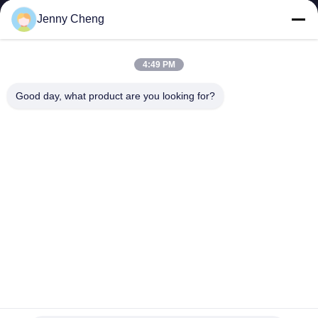
Jenny Cheng
4:49 PM
SHENZHEN MERCEDESTECHNOLOGY CO.,
Good day, what product are you looking for?
LTD.
sales6@lcd18.com
+86-189-2289-9266
4/F, errichtendes D, GongChuangYing-Industriepark, Baodan-
Straßen-Nr. 8, Danzhutou, Nanwan-Straße, Longgang-Bezirk,
Shenzhen-Stadt, 518114, China (Festland)
China Gute Qualität WIFI-digitale Beschilderung Lieferant. Urheberrecht ©
2013-2026 Shenzhen MercedesTechnology Co., Ltd. Alle Rechte
vorbehalten.