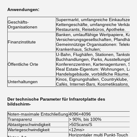
Anwendungen:
Supermarkt, umfangreiche Einkaufszentren
Geschäfts-
Kettengeschäfte, umfangreiche Verkäufe, 
Organisationen
Restaurants, Reisebüros, Apotheke.
Banken, umlauffähige Wertpapiere, Kapita
Versicherungsgesellschaften, Pfandhäuse
Finanzinstitute
Gemeinnützige Organisationen: Telekomm
Krankenhaus, Schulen;
U-Bahn, Flughäfen, Stationen, Tankstelle
Buchhandlungen, Parks, Ausstellungshall
Öffentliche Orte
Konferenzzentren, Kartenagenturen, Stund
Real Estate-Eigentum: Wohnungen, Landh
Handelsgebäude, vorbildliche Räume, Ei
Kinos, Eignungshallen, Countryklube, Cl
Unterhaltungen
Cafés, Internet-Bars, Kosmetiksalons, Gol
Der technische Parameter für Infrarotplatte des
bildschirm-
Noten-maximale Entschließung
4096×4096
Transparenz
>
90%, bis 100%
Abtastgeschwindigkeit
>
50Scans/S
Wartegeschwindigkeit
<12ms>
Horizontaler multi Punkt-Touch Scre