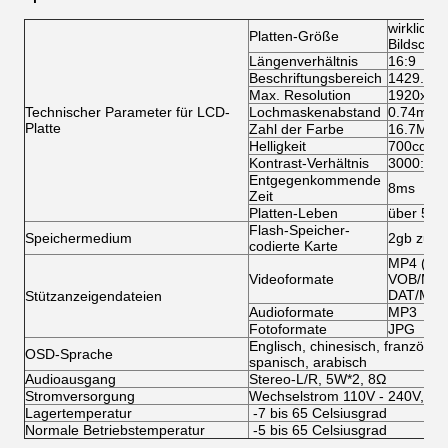
wirkliche
Platten-Größe
Bildschir
Längenverhältnis
16:9
Beschriftungsbereich
1429.7mm
Max. Resolution
1920x 10
Technischer Parameter für LCD-
Lochmaskenabstand
0.74mm (
Platte
Zahl der Farbe
16.7M
Helligkeit
700cd/m
Kontrast-Verhältnis
3000:1
Entgegenkommende
8ms
Zeit
Platten-Leben
über 500
Flash-Speicher-
Speichermedium
2gb zu 36
codierte Karte
MP4 (AVI
Videoformate
VOB/MPG
DAT/MPG
Stützanzeigendateien
Audioformate
MP3
Fotoformate
JPG
Englisch, chinesisch, französisc
OSD-Sprache
spanisch, arabisch
Audioausgang
Stereo-L/R, 5W*2, 8Ω
Stromversorgung
Wechselstrom 110V - 240V, 50
Lagertemperatur
-7 bis 65 Celsiusgrad
Normale Betriebstemperatur
-5 bis 65 Celsiusgrad