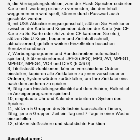
5, die Verriegelungsfunktion, zum der Flash-Speicher-codierten
Karte und -werbung sicher zu vermeiden, die den Inhalt
weggenommen wird spielt, können durch Passwort auch
geschützt werden.
6, mit USB-Aktualisierungseigenschaft; stützen Sie Funktionen
zwischen der Karte und Kopienden dateien der Karte (wie CF-
Karte zu Sd-Karte oder Sd zu den CF kardieren Sie etc.);
stützen Sie U-Kopie, bequem und Zielinhalt schnell,
aktualisierend, gefallen weitere Einzelheiten besuchen
Benutzerhandbuch.
7, Werbungsprogramm und Rundschreiben automatisch
spielend; Stützmedienformat: JPEG (JPG), MP3, AVI, MPEG1,
MPEG2, MPEG4, VOB und DIVX (5.0/6.0).
8, Titellistestützfunktionen, können verschiedene Ordner
einstellen, kopieren alle Zieldateien zu jenen verschiedenen
Ordnern, System würden zurückfallen, um Ihre Zieldatei eins
nach dem anderen zu spielen.
9, fähig zum Einstellungsrollentitel auf dem Schirm, Rollentitel
im Anzeigenprogramm spielend.
10, eingebaute Uhr und Kalender arbeiten im System des
Spielers.
11, stützen 5 Gruppen des Selbstein-/ausschalten-Timers,
fähig, jene 5 Gruppen Zeit ein Tag und 7 Tage in einer Woche
einzustellen.
12, stützen stoßsichere und staubdichte Funktion.
Spezifikationen: