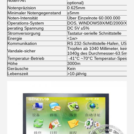
Noten-Art
optional)
Notenpräzision
0.625mm
Minimaler Notengegenstand
≥5mm
Noten-Intensität
Über Einzelnote 60.000.000
Operations-System
DOS, WINDOWS9X/ME/2000/XP/20
perating Spannung
DC 5V ±5%
Stromversorgung
Tastatur-serielle Schnittstelle
Energie
<1w>
Kommunikation
RS 232-Schnittstelle-Hafen, USB-P
Tropfen ab 1040 Millimeter, kein B
Vandale-sicher
1040g des Durchmesser-63.5mm)
Temperatur-Betrieb
-41°C ~70°C Temperatur-Speicher
Höhe
3000m
Geräusche
Kein
Lebenszeit
>
10-jährig