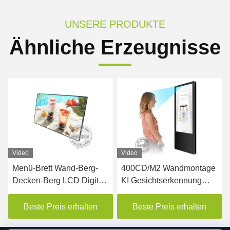
UNSERE PRODUKTE
Ähnliche Erzeugnisse
Video
400CD/M2 Wandmontage
450nits LCD
KI Gesichtserkennung
Werbebildschirm
LCD Werbeanzeige
Wandmontiertes digitales
Aufzug Digital Signage
Poster
Beste Preis erhalten
Beste Preis erhalten
Display