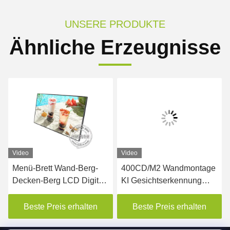
UNSERE PRODUKTE
Ähnliche Erzeugnisse
Video
Video
Menü-Brett Wand-Berg-
400CD/M2 Wandmontage
Decken-Berg LCD Digital
KI Gesichtserkennung
für Restaurant
LCD Werbeanzeige
Aufzug Digital Signage
Beste Preis erhalten
Beste Preis erhalten
Display