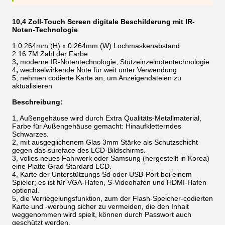
10,4 Zoll-Touch Screen digitale Beschilderung mit IR-
Noten-Technologie
1.0.264mm
(H) x 0.264mm (W)
Lochmaskenabstand
2.16.7M Zahl der Farbe
3
,
moderne IR-Notentechnologie, Stützeinzelnotentechnologie
4
,
wechselwirkende Note für weit unter Verwendung
5, nehmen codierte Karte an, um Anzeigendateien zu
aktualisieren
Beschreibung:
1, Außengehäuse wird durch Extra Qualitäts-Metallmaterial,
Farbe für Außengehäuse gemacht: Hinaufkletterndes
Schwarzes.
2, mit ausgeglichenem Glas 3mm Stärke als Schutzschicht
gegen das sureface des LCD-Bildschirms.
3, volles neues Fahrwerk oder Samsung (hergestellt in Korea)
eine Platte Grad Stardard LCD.
4, Karte der Unterstützungs Sd oder USB-Port bei einem
Spieler; es ist für VGA-Hafen, S-Videohafen und HDMI-Hafen
optional.
5, die Verriegelungsfunktion, zum der Flash-Speicher-codierten
Karte und -werbung sicher zu vermeiden, die den Inhalt
weggenommen wird spielt, können durch Passwort auch
geschützt werden.