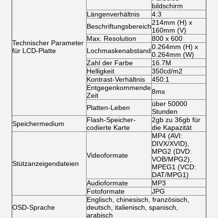
bildschirm
Längenverhältnis
4:3
214mm (H) x
Beschriftungsbereich
160mm (V)
Max. Resolution
800 x 600
Technischer Parameter
0.264mm (H) x
für LCD-Platte
Lochmaskenabstand
0.264mm (W)
Zahl der Farbe
16.7M
Helligkeit
350cd/m2
Kontrast-Verhältnis
450:1
Entgegenkommende
8ms
Zeit
über 50000
Platten-Leben
Stunden
Flash-Speicher-
2gb zu 36gb für
Speichermedium
codierte Karte
die Kapazität
MP4 (AVI:
DIVX/XVID),
MPG2 (DVD:
Videoformate
VOB/MPG2),
Stützanzeigendateien
MPEG1 (VCD:
DAT/MPG1)
Audioformate
MP3
Fotoformate
JPG
Englisch, chinesisch, französisch,
OSD-Sprache
deutsch, italienisch, spanisch,
arabisch