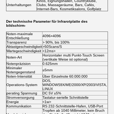
Kinos, Eignungshallen, Countryklube,
Unterhaltungen
Clubs, Massageräume, Bars, Cafés,
Internet-Bars, Kosmetiksalons, Golfplatz
Der technische Parameter für Infrarotplatte des
bildschirm-
Noten-maximale
4096×4096
Entschließung
Transparenz
>
90%, bis 100%
Abtastgeschwindigkeit
>
50Scans/S
Wartegeschwindigkeit
<12ms>
Horizontaler multi Punkt-Touch Screen
Noten-Art
(vertikale Weise ist optional)
Notenpräzision
0.625mm
Minimaler
≥5mm
Notengegenstand
Noten-Intensität
Über Einzelnote 60.000.000
DOS,
Operations-System
WINDOWS9X/ME/2000/XP/2003/VISTA,
LINUX
perating Spannung
DC 5V ±5%
Stromversorgung
Tastatur-serielle Schnittstelle
Energie
<1w>
Kommunikation
RS 232-Schnittstelle-Hafen, USB-Port
Tropfen ab 1040 Millimeter, kein Bruch