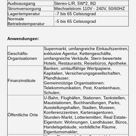
Audioausgang
Stereo-L/R, 5W*2, 8Ω
Stromversorgung
Wechselstrom 110V - 240V, 50/60HZ
Lagertemperatur
-7 bis 65 Celsiusgrad
Normale
-5 bis 65 Celsiusgrad
Betriebstemperatur
Anwendungen:
Supermarkt, umfangreiche Einkaufszentren,
Geschäfts-
exklusive Agentur, Kettengeschäfte,
Organisationen
umfangreiche Verkäufe, Stern-bewertete
Hotels, Restaurants, Reisebüros, Apotheke.
Banken, umlauffähige Wertpapiere,
Kapitalien, Versicherungsgesellschaften,
Pfandhäuser;
Finanzinstitute
Gemeinnützige Organisationen:
Telekommunikation, Post, Krankenhaus,
Schulen;
U-Bahn, Flughäfen, Stationen, Tankstellen,
Mautstationen, Buchhandlungen, Parks,
Ausstellungshallen, Stadien, Museen,
Konferenzzentren, Kartenagenturen,
Öffentliche Orte
Stunden-Markt, Lotteriemitten; Real Estate-
Eigentum: Wohnungen, Landhäuser, Büros,
Handelsgebäude, vorbildliche Räume,
Eigentumsmakler;