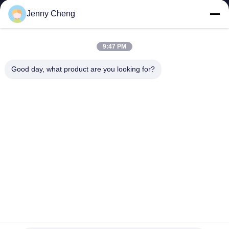
Jenny Cheng
9:47 PM
SHENZHEN MERCEDESTECHNOLOGY CO.,
Good day, what product are you looking for?
LTD.
sales6@lcd18.com
+86-189-2289-9266
4/F, errichtendes D, GongChuangYing-Industriepark, Baodan-
Straßen-Nr. 8, Danzhutou, Nanwan-Straße, Longgang-Bezirk,
Shenzhen-Stadt, 518114, China (Festland)
China Gute Qualität WIFI-digitale Beschilderung Lieferant. Urheberrecht ©
2013-2026 Shenzhen MercedesTechnology Co., Ltd. Alle Rechte
vorbehalten.