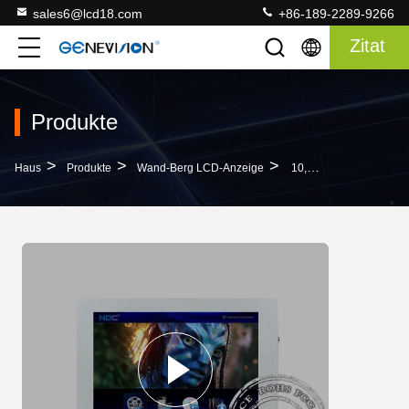
sales6@lcd18.com
+86-189-2289-9266
Zitat
Produkte
>
>
>
Haus
Produkte
Wand-Berg LCD-Anzeige
10,4 Zoll-Touch Screen Digitale Beschilderung Mit IR-Noten-Technologie