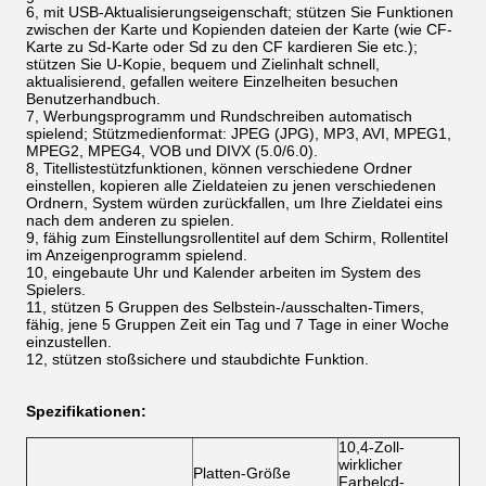
6, mit USB-Aktualisierungseigenschaft; stützen Sie Funktionen
zwischen der Karte und Kopienden dateien der Karte (wie CF-
Karte zu Sd-Karte oder Sd zu den CF kardieren Sie etc.);
stützen Sie U-Kopie, bequem und Zielinhalt schnell,
aktualisierend, gefallen weitere Einzelheiten besuchen
Benutzerhandbuch.
7, Werbungsprogramm und Rundschreiben automatisch
spielend; Stützmedienformat: JPEG (JPG), MP3, AVI, MPEG1,
MPEG2, MPEG4, VOB und DIVX (5.0/6.0).
8, Titellistestützfunktionen, können verschiedene Ordner
einstellen, kopieren alle Zieldateien zu jenen verschiedenen
Ordnern, System würden zurückfallen, um Ihre Zieldatei eins
nach dem anderen zu spielen.
9, fähig zum Einstellungsrollentitel auf dem Schirm, Rollentitel
im Anzeigenprogramm spielend.
10, eingebaute Uhr und Kalender arbeiten im System des
Spielers.
11, stützen 5 Gruppen des Selbstein-/ausschalten-Timers,
fähig, jene 5 Gruppen Zeit ein Tag und 7 Tage in einer Woche
einzustellen.
12, stützen stoßsichere und staubdichte Funktion.
Spezifikationen:
10,4-Zoll-
wirklicher
Platten-Größe
Farbelcd-