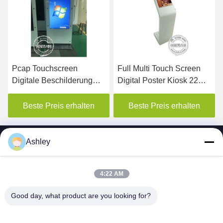
Full Multi Touch Screen
Aluminiumprofile 55"
Digital Poster Kiosk 22
Touchscreen Digital
Zoll LCD-Display mit
Signage Led-Bildschirm
Musikalbum
500cd/M2 Helligkeit
Beste Preis erhalten
Beste Preis erhalten
Ashley
4:22 AM
SHENZHEN MERCEDESTECHNOLOGY CO.,
Good day, what product are you looking for?
LTD.