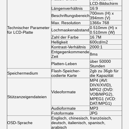
LCD-Bildschirm
Längenverhältnis
16:9
700mm (H) x
Beschriftungsbereich
394mm (V)
Max. Resolution
1366x 768
Technischer Parameter
0.510mm (H) x
Lochmaskenabstand
für LCD-Platte
0.510mm (W)
Zahl der Farbe
16.7M
Helligkeit
600cd/m2
Kontrast-Verhältnis
2000:1
Entgegenkommende
8ms
Zeit
über 50000
Platten-Leben
Stunden
Flash-Speicher-
2gb zu 36gb für
Speichermedium
codierte Karte
die Kapazität
MP4 (AVI:
DIVX/XVID),
MPG2 (DVD:
Videoformate
VOB/MPG2),
Stützanzeigendateien
MPEG1 (VCD:
DAT/MPG1)
Audioformate
MP3
Fotoformate
JPG
Englisch, chinesisch, französisch,
OSD-Sprache
deutsch, italienisch, spanisch,
arabisch