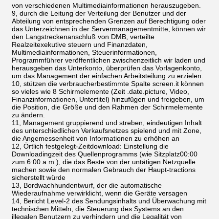
von verschiedenen Multimediainformationen herauszugeben.
9, durch die Leitung der Verteilung der Benutzer und der
Abteilung von entsprechenden Grenzen auf Berechtigung oder
das Unterzeichnen in der Servermanagementmitte, können wir
den Langstreckenanschluß von DMB, verteilte
Realzeitexekutive steuern und Finanzdaten,
Multimediainformationen, Steuerinformationen,
Programmführer veröffentlichen zwischenzeitlich wir laden und
herausgeben das Unterkonto, überprüfen das Vorlagenkonto,
um das Management der einfachen Arbeitsteilung zu erzielen.
10, stützen die verbraucherbestimmte Spalte screen.it können
so vieles wie 8 Schirmelemente (Zeit .date.picture, Video,
Finanzinformationen, Untertitel) hinzufügen und freigeben, um
die Position, die Größe und den Rahmen der Schirmelemente
zu ändern.
11, Management gruppierend und streben, eindeutigen Inhalt
des unterschiedlichen Verkaufsnetzes spielend und mit Zone,
die Angemessenheit von Informationen zu erhöhen an
12, Örtlich festgelegt-Zeitdownload: Einstellung die
Downloadingzeit des Quellenprogramms (wie Sitzplatz00:00
zum 6:00 a.m.), die das Beste von der untätigen Netzquelle
machen sowie den normalen Gebrauch der Haupt-tractions
sicherstellt würde
13, Bordwachhundentwurf, der die automatische
Wiederaufnahme verwirklicht, wenn die Geräte versagen
14, Bericht Level-2 des Sendungsinhalts und Überwachung mit
technischen Mitteln, die Steuerung des Systems an den
illegalen Benutzern zu verhindern und die Legalität von