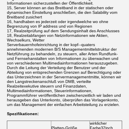
Informationen sicherzustellen der Öffentlichkeit.
15, Server können an das Breitband in der statischen oder
dynamischen Einstellung anschließen, die den Salability vom
Breitband zusichert
16, handhaben es jederzeit oder irgendwelche wo ohne
Begrenzung von IP address und von Regionen
17, Realzeitprüfung auf dem Sendungsinhalt des Anschlusses
18, Realzeitabfangen von Netzinformationen wie Aktien,
Wechselkurs, Wetter
Serverbauernhofeinrichtung in der kopf--quaters
annehmenden modernen B/S Managementmittelstruktur der
Netzführung zu behandeln, zu steuern, aller Arten Rundfunk-
und Fernsehanstalten von Informationen zu überwachen und
von verschiedenen Multimediainformationen herauszugeben.
Durch die Leitung der Verteilung der Benutzer und der
Abteilung von entsprechenden Grenzen auf Berechtigung oder
das Unterzeichnen in der Servermanagementmitte, können wir
den Langstreckenanschluß von DMB, verteilte
Realzeitexekutive steuern und Finanzdaten,
Multimediainformationen, Steuerinformationen,
Programmführer veröffentlichen zwischenzeitlich wir laden und
herausgeben das Unterkonto, überprüfen das Vorlagenkonto,
um das Management der einfachen Arbeitsteilung zu erzielen.
Spezifikationen:
wirklicher
Platten-Größe
Farbe32inch