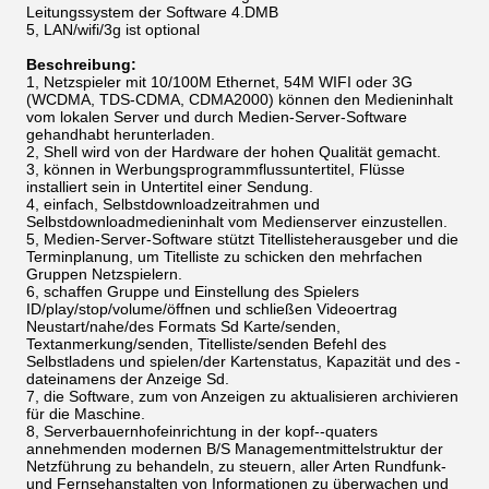
Leitungssystem der Software 4.DMB
5, LAN/wifi/3g ist optional
Beschreibung:
1, Netzspieler mit 10/100M Ethernet, 54M WIFI oder 3G
(WCDMA, TDS-CDMA, CDMA2000) können den Medieninhalt
vom lokalen Server und durch Medien-Server-Software
gehandhabt herunterladen.
2, Shell wird von der Hardware der hohen Qualität gemacht.
3, können in Werbungsprogrammflussuntertitel, Flüsse
installiert sein in Untertitel einer Sendung.
4, einfach, Selbstdownloadzeitrahmen und
Selbstdownloadmedieninhalt vom Medienserver einzustellen.
5, Medien-Server-Software stützt Titellisteherausgeber und die
Terminplanung, um Titelliste zu schicken den mehrfachen
Gruppen Netzspielern.
6, schaffen Gruppe und Einstellung des Spielers
ID/play/stop/volume/öffnen und schließen Videoertrag
Neustart/nahe/des Formats Sd Karte/senden,
Textanmerkung/senden, Titelliste/senden Befehl des
Selbstladens und spielen/der Kartenstatus, Kapazität und des -
dateinamens der Anzeige Sd.
7, die Software, zum von Anzeigen zu aktualisieren archivieren
für die Maschine.
8, Serverbauernhofeinrichtung in der kopf--quaters
annehmenden modernen B/S Managementmittelstruktur der
Netzführung zu behandeln, zu steuern, aller Arten Rundfunk-
und Fernsehanstalten von Informationen zu überwachen und