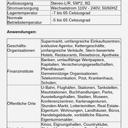
Audioausgang
Stereo-L/R, 5W*2, 8Ω
Stromversorgung
Wechselstrom 110V - 240V, 50/60HZ
Lagertemperatur
-7 bis 65 Celsiusgrad
Normale
-5 bis 65 Celsiusgrad
Betriebstemperatur
Anwendungen:
Supermarkt, umfangreiche Einkaufszentren,
Geschäfts-
exklusive Agentur, Kettengeschäfte,
Organisationen
umfangreiche Verkäufe, Stern-bewertete
Hotels, Restaurants, Reisebüros, Apotheke.
Banken, umlauffähige Wertpapiere,
Kapitalien, Versicherungsgesellschaften,
Pfandhäuser;
Finanzinstitute
Gemeinnützige Organisationen:
Telekommunikation, Post, Krankenhaus,
Schulen;
U-Bahn, Flughäfen, Stationen, Tankstellen,
Mautstationen, Buchhandlungen, Parks,
Ausstellungshallen, Stadien, Museen,
Konferenzzentren, Kartenagenturen,
Öffentliche Orte
Stunden-Markt, Lotteriemitten; Real Estate-
Eigentum: Wohnungen, Landhäuser, Büros,
Handelsgebäude, vorbildliche Räume,
Eigentumsmakler;
Kinos, Eignungshallen, Countryklube,