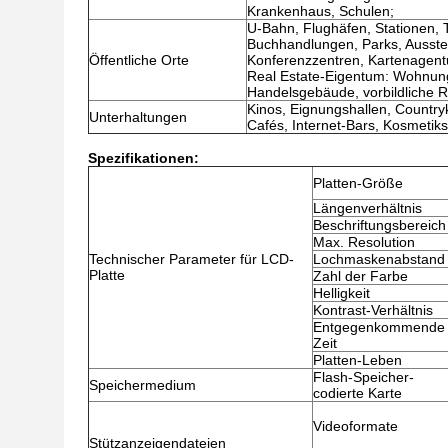
Krankenhaus, Schulen;
U-Bahn, Flughäfen, Stationen, T
Buchhandlungen, Parks, Ausstel
Öffentliche Orte
Konferenzzentren, Kartenagentu
Real Estate-Eigentum: Wohnun
Handelsgebäude, vorbildliche 
Kinos, Eignungshallen, Countr
Unterhaltungen
Cafés, Internet-Bars, Kosmetiks
Spezifikationen:
Platten-Größe
Längenverhältnis
Beschriftungsbereich
Max. Resolution
Technischer Parameter für LCD-
Lochmaskenabstand
Platte
Zahl der Farbe
Helligkeit
Kontrast-Verhältnis
Entgegenkommende
Zeit
Platten-Leben
Flash-Speicher-
Speichermedium
codierte Karte
Videoformate
Stützanzeigendateien