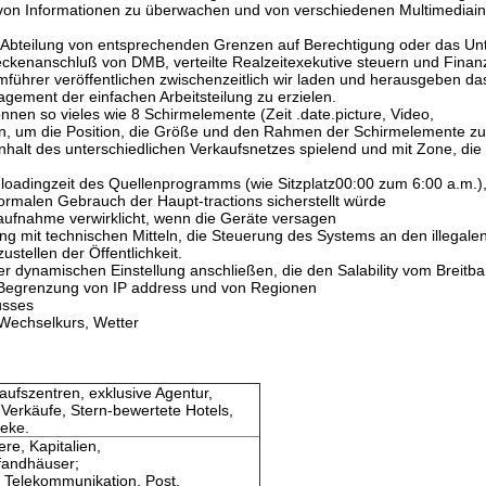
n von Informationen zu überwachen und von verschiedenen Multimediai
er Abteilung von entsprechenden Grenzen auf Berechtigung oder das Un
ckenanschluß von DMB, verteilte Realzeitexekutive steuern und Finan
führer veröffentlichen zwischenzeitlich wir laden und herausgeben da
ement der einfachen Arbeitsteilung zu erzielen.
nnen so vieles wie 8 Schirmelemente (Zeit .date.picture, Video,
ben, um die Position, die Größe und den Rahmen der Schirmelemente z
halt des unterschiedlichen Verkaufsnetzes spielend und mit Zone, die
wnloadingzeit des Quellenprogramms (wie Sitzplatz00:00 zum 6:00 a.m.),
rmalen Gebrauch der Haupt-tractions sicherstellt würde
ufnahme verwirklicht, wenn die Geräte versagen
g mit technischen Mitteln, die Steuerung des Systems an den illegale
ustellen der Öffentlichkeit.
er dynamischen Einstellung anschließen, die den Salability vom Breitba
 Begrenzung von IP address und von Regionen
usses
 Wechselkurs, Wetter
ufszentren, exklusive Agentur,
Verkäufe, Stern-bewertete Hotels,
heke.
re, Kapitalien,
fandhäuser;
 Telekommunikation, Post,