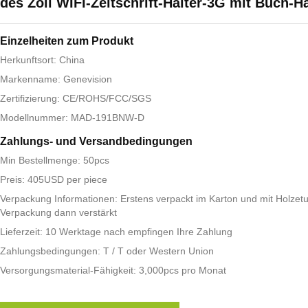
des Zoll WIFI-Zeitschrift-Halter-3G mit Buch-Ha
Einzelheiten zum Produkt
Herkunftsort: China
Markenname: Genevision
Zertifizierung: CE/ROHS/FCC/SGS
Modellnummer: MAD-191BNW-D
Zahlungs- und Versandbedingungen
Min Bestellmenge: 50pcs
Preis: 405USD per piece
Verpackung Informationen: Erstens verpackt im Karton und mit Holzetu
Verpackung dann verstärkt
Lieferzeit: 10 Werktage nach empfingen Ihre Zahlung
Zahlungsbedingungen: T / T oder Western Union
Versorgungsmaterial-Fähigkeit: 3,000pcs pro Monat