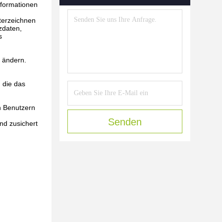
nformationen
terzeichnen
zdaten,
s
u ändern.
 die das
n Benutzern
Senden
nd zusichert