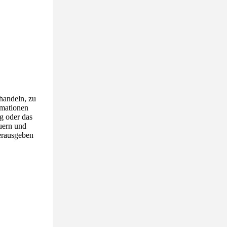
handeln, zu
rmationen
g oder das
uern und
erausgeben