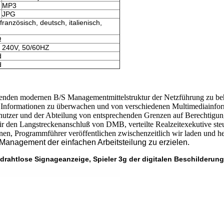
MP3
JPG
französisch, deutsch, italienisch,
Ω
 240V, 50/60HZ
d
d
menden modernen B/S Managementmittelstruktur der Netzführung zu be
on Informationen zu überwachen und von verschiedenen Multimediainfo
nutzer und der Abteilung von entsprechenden Grenzen auf Berechtigun
r den Langstreckenanschluß von DMB, verteilte Realzeitexekutive ste
nen, Programmführer veröffentlichen zwischenzeitlich wir laden und h
Management der einfachen Arbeitsteilung zu erzielen.
 drahtlose Signageanzeige, Spieler 3g der digitalen Beschilderung