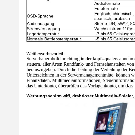
Audioformate
Fotoformate
Englisch, chinesisch, 
OSD-Sprache
spanisch, arabisch
Audioausgang
Stereo-L/R, 5W*2, 8
Stromversorgung
Wechselstrom 110V -
Lagertemperatur
-7 bis 65 Celsiusgra
Normale Betriebstemperatur
-5 bis 65 Celsiusgra
Wettbewerbsvorteil:
Serverbauernhofeinrichtung in der kopf--quaters anneh
steuern, aller Arten Rundfunk- und Fernsehanstalten v
herauszugeben. Durch die Leitung der Verteilung der Be
Unterzeichnen in der Servermanagementmitte, können wi
Finanzdaten, Multimediainformationen, Steuerinformatio
das Unterkonto, überprüfen das Vorlagenkonto, um
das 
Werbungsschirm wifi, drahtloser Multimedia-Spieler,