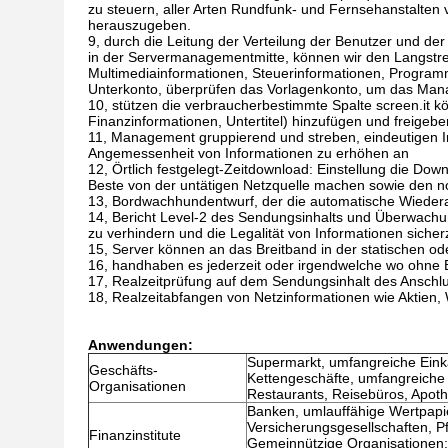
zu steuern, aller Arten Rundfunk- und Fernsehanstalte
herauszugeben.
9, durch die Leitung der Verteilung der Benutzer und d
in der Servermanagementmitte, können wir den Langstre
Multimediainformationen, Steuerinformationen, Programm
Unterkonto, überprüfen das Vorlagenkonto, um das Manag
10, stützen die verbraucherbestimmte Spalte screen.it kö
Finanzinformationen, Untertitel) hinzufügen und freige
11, Management gruppierend und streben, eindeutigen In
Angemessenheit von Informationen zu erhöhen an
12, Örtlich festgelegt-Zeitdownload: Einstellung die Do
Beste von der untätigen Netzquelle machen sowie den no
13, Bordwachhundentwurf, der die automatische Wiedera
14, Bericht Level-2 des Sendungsinhalts und Überwachun
zu verhindern und die Legalität von Informationen sicherz
15, Server können an das Breitband in der statischen od
16, handhaben es jederzeit oder irgendwelche wo ohne
17, Realzeitprüfung auf dem Sendungsinhalt des Anschl
18, Realzeitabfangen von Netzinformationen wie Aktien,
Anwendungen:
Supermarkt, umfangreiche Einka
Geschäfts-
Kettengeschäfte, umfangreiche 
Organisationen
Restaurants, Reisebüros, Apot
Banken, umlauffähige Wertpapie
Versicherungsgesellschaften, P
Finanzinstitute
Gemeinnützige Organisationen: