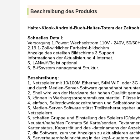
Beschreibung des Produkts
Halter-Kiosk-Android-Buch-Halter-Totem der Zeitschr
Schnelles Detail:
Versorgung 1.Power: Wechselstrom 110V - 240V, 50/60
2.19.1-Zoll-wirklicher Farbelcd-bildschirm
Anzeige des geteilten Bildschirms 3.Support.
Informationen der Aktualisierung 4.Internet.
5, LAN/wifi/3g ist optional
6, B-/Ssystem nanagement Struktur.
Beschreibung:
1, Netzspieler mit 10/100M Ethernet, 54M WIFI oder 
und durch Medien-Server-Software gehandhabt herunter
2, Shell wird von der Hardware der hohen Qualität gema
3, können in Werbungsprogrammflussuntertitel, Flüsse inst
4, einfach, Selbstdownloadzeitrahmen und Selbstdownlo
5, Medien-Server-Software stützt Titellisteherausgeber 
Netzspielern.
6, schaffen Gruppe und Einstellung des Spielers ID/play
Neustart/nahe/des Formats Sd Karte/senden, Textanmerku
Kartenstatus, Kapazität und des -dateinamens der Anzei
7, die Software, zum von Anzeigen zu aktualisieren archi
8, Serverbauernhofeinrichtung in der kopf--quaters a