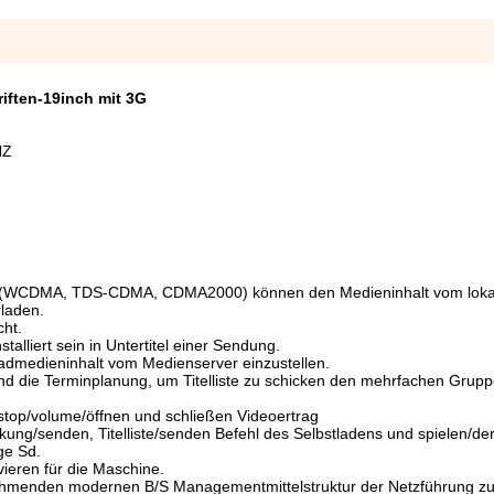
iften-19inch mit 3G
HZ
3G (WCDMA, TDS-CDMA, CDMA2000) können den Medieninhalt vom loka
laden.
cht.
alliert sein in Untertitel einer Sendung.
admedieninhalt vom Medienserver einzustellen.
und die Terminplanung, um Titelliste zu schicken den mehrfachen Grup
/stop/volume/öffnen und schließen Videoertrag
ng/senden, Titelliste/senden Befehl des Selbstladens und spielen/de
ge Sd.
vieren für die Maschine.
nnehmenden modernen B/S Managementmittelstruktur der Netzführung z