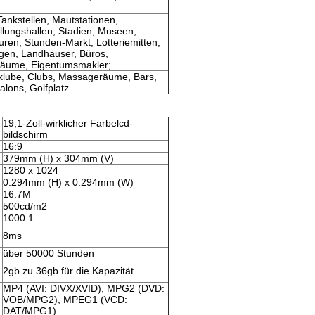
ankstellen, Mautstationen,
lungshallen, Stadien, Museen,
ren, Stunden-Markt, Lotteriemitten;
gen, Landhäuser, Büros,
Räume, Eigentumsmakler;
yklube, Clubs, Massageräume, Bars,
alons, Golfplatz
19,1-Zoll-wirklicher Farbelcd-
bildschirm
16:9
379mm (H) x 304mm (V)
1280 x 1024
0.294mm (H) x 0.294mm (W)
16.7M
500cd/m2
1000:1
8ms
über 50000 Stunden
2gb zu 36gb für die Kapazität
MP4 (AVI: DIVX/XVID), MPG2 (DVD:
VOB/MPG2), MPEG1 (VCD:
DAT/MPG1)