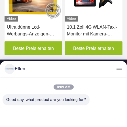
Video
Video
Ultra dünne Lcd-
10.1 Zoll 4G WLAN-Taxi-
Werbungs-Anzeigen-
Monitor mit Kamera-
Bus-/Zug-digitale
Körpersensor
Beschilderung 15 Zoll 82
Beste Preis erhalten
Beste Preis erhalten
Zoll-Wand-Berg
Ellen
8:09 AM
SHENZHEN MERCEDESTECHNOLOGY CO.,
Good day, what product are you looking for?
LTD.
sales6@lcd18.com