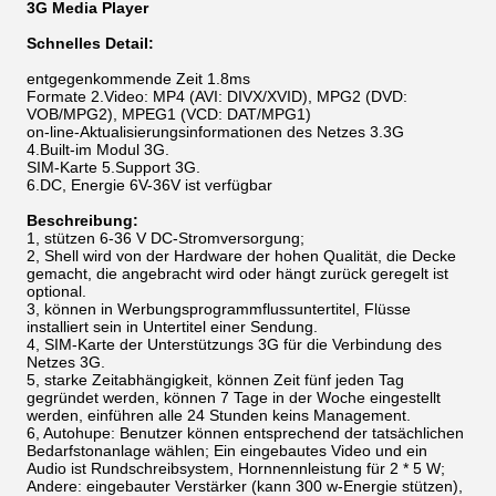
3G Media Player
Schnelles Detail:
entgegenkommende Zeit 1.8ms
Formate 2.Video: MP4 (AVI: DIVX/XVID), MPG2 (DVD:
VOB/MPG2), MPEG1 (VCD: DAT/MPG1)
on-line-Aktualisierungsinformationen des Netzes 3.3G
4.Built-im Modul 3G.
SIM-Karte 5.Support 3G.
6.DC, Energie 6V-36V ist verfügbar
Beschreibung:
1, stützen 6-36 V DC-Stromversorgung;
2, Shell wird von der Hardware der hohen Qualität, die Decke
gemacht, die angebracht wird oder hängt zurück geregelt ist
optional.
3, können in Werbungsprogrammflussuntertitel, Flüsse
installiert sein in Untertitel einer Sendung.
4, SIM-Karte der Unterstützungs 3G für die Verbindung des
Netzes 3G.
5, starke Zeitabhängigkeit, können Zeit fünf jeden Tag
gegründet werden, können 7 Tage in der Woche eingestellt
werden, einführen alle 24 Stunden keins Management.
6, Autohupe: Benutzer können entsprechend der tatsächlichen
Bedarfstonanlage wählen; Ein eingebautes Video und ein
Audio ist Rundschreibsystem, Hornnennleistung für 2 * 5 W;
Andere: eingebauter Verstärker (kann 300 w-Energie stützen),