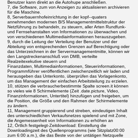
Benutzer kann direkt an die Autohupe anschließen.
7, die Software, zum von Anzeigen zu aktualisieren archivieren
für die Maschine.
8, Serverbauernhofeinrichtung in der kopf--quaters
annehmenden modernen B/S Managementmittelstruktur der
Netzführung zu behandeln, zu steuern, aller Arten Rundfunk-
und Fernsehanstalten von Informationen zu überwachen und
von verschiedenen Multimediainformationen herauszugeben.
9, durch die Leitung der Verteilung der Benutzer und der
Abteilung von entsprechenden Grenzen auf Berechtigung oder
das Unterzeichnen in der Servermanagementmitte, können wir
den Langstreckenanschluß von DMB, verteilte
Realzeitexekutive steuern und
Finanzdaten, Multimediainformationen, Steuerinformationen,
Programmführer veröffentlichen zwischenzeitlich wir laden und
herausgeben das Unterkonto, überprüfen das Vorlagenkonto,
um das Management der einfachen Arbeitsteilung zu erzielen.
10, stützen die verbraucherbestimmte Spalte screen.it können
so vieles wie 8 Schirmelemente (Zeit .date.picture, Video,
Finanzinformationen, Untertitel) hinzufügen und freigeben, um
die Position, die Größe und den Rahmen der Schirmelemente
zu ändern.
11, Management gruppierend und streben, eindeutigen Inhalt
des unterschiedlichen Verkaufsnetzes spielend und mit Zone,
die Angemessenheit von Informationen zu erhöhen an
12, Örtlich festgelegt-Zeitdownload: Einstellung die
Downloadingzeit des Quellenprogramms (wie Sitzplatz00:00
zum 6:00 a.m.), die das Beste von der untätigen Netzquelle