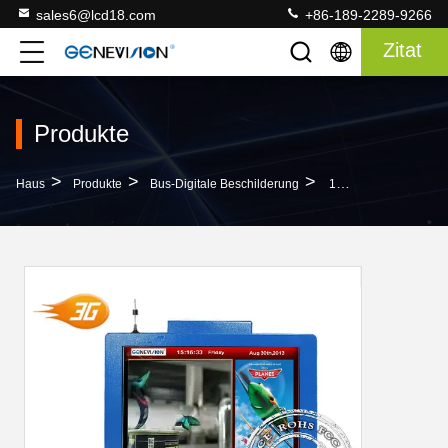
sales6@lcd18.com
+86-189-2289-9266
Zitat
Produkte
>
>
>
Haus
Produkte
Bus-Digitale Beschilderung
1280 * 1024 3G Digitale Beschilderung, 500cd/m2 Helligkeit 3G Media Player