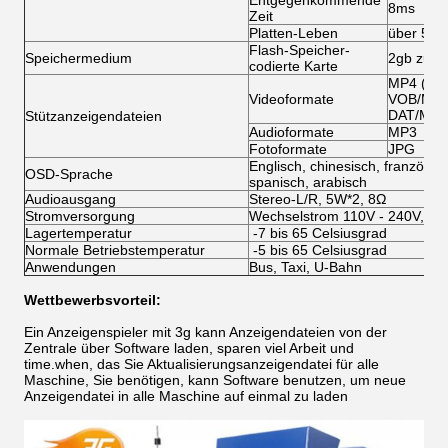
Entgegenkommende
8ms
Zeit
Platten-Leben
über 500
Flash-Speicher-
Speichermedium
2gb zu 36
codierte Karte
MP4 (AVI
Videoformate
VOB/MPG
DAT/MPG
Stützanzeigendateien
Audioformate
MP3
Fotoformate
JPG
Englisch, chinesisch, französisc
OSD-Sprache
spanisch, arabisch
Audioausgang
Stereo-L/R, 5W*2, 8Ω
Stromversorgung
Wechselstrom 110V - 240V, 50
Lagertemperatur
-7 bis 65 Celsiusgrad
Normale Betriebstemperatur
-5 bis 65 Celsiusgrad
Anwendungen
Bus, Taxi, U-Bahn
Wettbewerbsvorteil:
Ein Anzeigenspieler mit 3g kann Anzeigendateien von der
Zentrale über Software laden, sparen viel Arbeit und
time.when, das Sie Aktualisierungsanzeigendatei für alle
Maschine, Sie benötigen, kann Software benutzen, um neue
Anzeigendatei in alle Maschine auf einmal zu laden