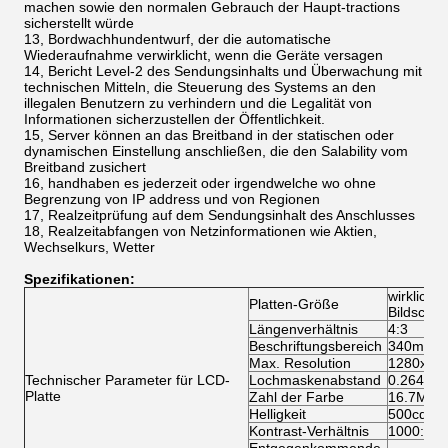
machen sowie den normalen Gebrauch der Haupt-tractions
sicherstellt würde
13, Bordwachhundentwurf, der die automatische
Wiederaufnahme verwirklicht, wenn die Geräte versagen
14, Bericht Level-2 des Sendungsinhalts und Überwachung mit
technischen Mitteln, die Steuerung des Systems an den
illegalen Benutzern zu verhindern und die Legalität von
Informationen sicherzustellen der Öffentlichkeit.
15, Server können an das Breitband in der statischen oder
dynamischen Einstellung anschließen, die den Salability vom
Breitband zusichert
16, handhaben es jederzeit oder irgendwelche wo ohne
Begrenzung von IP address und von Regionen
17, Realzeitprüfung auf dem Sendungsinhalt des Anschlusses
18, Realzeitabfangen von Netzinformationen wie Aktien,
Wechselkurs, Wetter
Spezifikationen:
wirkliche
Platten-Größe
Bildschir
Längenverhältnis
4:3
Beschriftungsbereich
340mm (
Max. Resolution
1280x 10
Technischer Parameter für LCD-
Lochmaskenabstand
0.264mm 
Platte
Zahl der Farbe
16.7M
Helligkeit
500cd/m
Kontrast-Verhältnis
1000:1