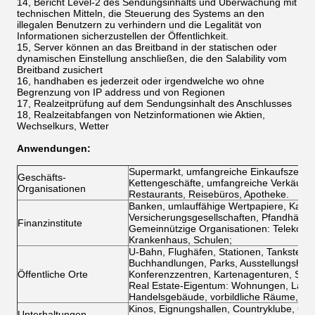
14, Bericht Level-2 des Sendungsinhalts und Überwachung mit
technischen Mitteln, die Steuerung des Systems an den
illegalen Benutzern zu verhindern und die Legalität von
Informationen sicherzustellen der Öffentlichkeit.
15, Server können an das Breitband in der statischen oder
dynamischen Einstellung anschließen, die den Salability vom
Breitband zusichert
16, handhaben es jederzeit oder irgendwelche wo ohne
Begrenzung von IP address und von Regionen
17, Realzeitprüfung auf dem Sendungsinhalt des Anschlusses
18, Realzeitabfangen von Netzinformationen wie Aktien,
Wechselkurs, Wetter
Anwendungen:
Supermarkt, umfangreiche Einkaufszentren
Geschäfts-
Kettengeschäfte, umfangreiche Verkäufe, 
Organisationen
Restaurants, Reisebüros, Apotheke.
Banken, umlauffähige Wertpapiere, Kapita
Versicherungsgesellschaften, Pfandhäuse
Finanzinstitute
Gemeinnützige Organisationen: Telekomm
Krankenhaus, Schulen;
U-Bahn, Flughäfen, Stationen, Tankstelle
Buchhandlungen, Parks, Ausstellungshall
Öffentliche Orte
Konferenzzentren, Kartenagenturen, Stund
Real Estate-Eigentum: Wohnungen, Landh
Handelsgebäude, vorbildliche Räume, Ei
Kinos, Eignungshallen, Countryklube, Cl
Unterhaltungen