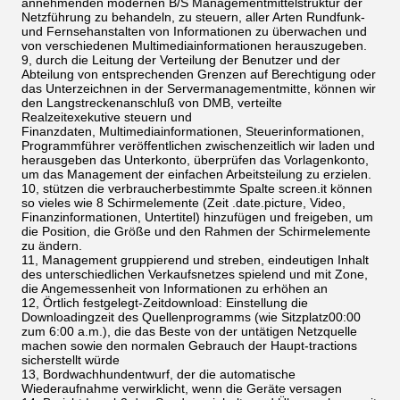
annehmenden modernen B/S Managementmittelstruktur der
Netzführung zu behandeln, zu steuern, aller Arten Rundfunk-
und Fernsehanstalten von Informationen zu überwachen und
von verschiedenen Multimediainformationen herauszugeben.
9, durch die Leitung der Verteilung der Benutzer und der
Abteilung von entsprechenden Grenzen auf Berechtigung oder
das Unterzeichnen in der Servermanagementmitte, können wir
den Langstreckenanschluß von DMB, verteilte
Realzeitexekutive steuern und
Finanzdaten, Multimediainformationen, Steuerinformationen,
Programmführer veröffentlichen zwischenzeitlich wir laden und
herausgeben das Unterkonto, überprüfen das Vorlagenkonto,
um das Management der einfachen Arbeitsteilung zu erzielen.
10, stützen die verbraucherbestimmte Spalte screen.it können
so vieles wie 8 Schirmelemente (Zeit .date.picture, Video,
Finanzinformationen, Untertitel) hinzufügen und freigeben, um
die Position, die Größe und den Rahmen der Schirmelemente
zu ändern.
11, Management gruppierend und streben, eindeutigen Inhalt
des unterschiedlichen Verkaufsnetzes spielend und mit Zone,
die Angemessenheit von Informationen zu erhöhen an
12, Örtlich festgelegt-Zeitdownload: Einstellung die
Downloadingzeit des Quellenprogramms (wie Sitzplatz00:00
zum 6:00 a.m.), die das Beste von der untätigen Netzquelle
machen sowie den normalen Gebrauch der Haupt-tractions
sicherstellt würde
13, Bordwachhundentwurf, der die automatische
Wiederaufnahme verwirklicht, wenn die Geräte versagen