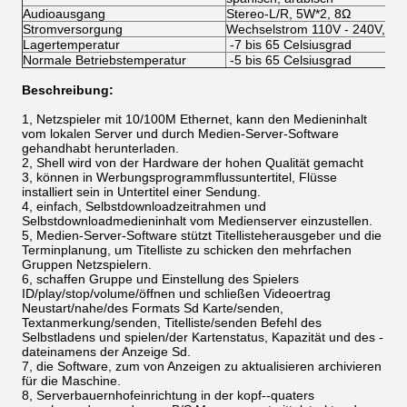
Audioausgang
Stereo-L/R, 5W*2, 8Ω
Stromversorgung
Wechselstrom 110V - 240V, 50
Lagertemperatur
-7 bis 65 Celsiusgrad
Normale Betriebstemperatur
-5 bis 65 Celsiusgrad
Beschreibung:
1, Netzspieler mit 10/100M Ethernet, kann den Medieninhalt
vom lokalen Server und durch Medien-Server-Software
gehandhabt herunterladen.
2, Shell wird von der Hardware der hohen Qualität gemacht
3, können in Werbungsprogrammflussuntertitel, Flüsse
installiert sein in Untertitel einer Sendung.
4, einfach, Selbstdownloadzeitrahmen und
Selbstdownloadmedieninhalt vom Medienserver einzustellen.
5, Medien-Server-Software stützt Titellisteherausgeber und die
Terminplanung, um Titelliste zu schicken den mehrfachen
Gruppen Netzspielern.
6, schaffen Gruppe und Einstellung des Spielers
ID/play/stop/volume/öffnen und schließen Videoertrag
Neustart/nahe/des Formats Sd Karte/senden,
Textanmerkung/senden, Titelliste/senden Befehl des
Selbstladens und spielen/der Kartenstatus, Kapazität und des -
dateinamens der Anzeige Sd.
7, die Software, zum von Anzeigen zu aktualisieren archivieren
für die Maschine.
8, Serverbauernhofeinrichtung in der kopf--quaters