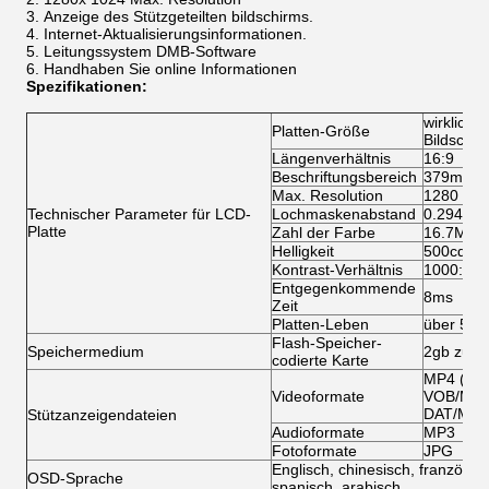
Anzeige des Stützgeteilten bildschirms.
Internet-Aktualisierungsinformationen.
Leitungssystem DMB-Software
Handhaben Sie online Informationen
Spezifikationen:
wirkliche
Platten-Größe
Bildschir
Längenverhältnis
16:9
Beschriftungsbereich
379mm (
Max. Resolution
1280 x 1
Technischer Parameter für LCD-
Lochmaskenabstand
0.294mm 
Platte
Zahl der Farbe
16.7M
Helligkeit
500cd/m
Kontrast-Verhältnis
1000:1
Entgegenkommende
8ms
Zeit
Platten-Leben
über 500
Flash-Speicher-
Speichermedium
2gb zu 36
codierte Karte
MP4 (AVI
Videoformate
VOB/MPG
DAT/MPG
Stützanzeigendateien
Audioformate
MP3
Fotoformate
JPG
Englisch, chinesisch, französisc
OSD-Sprache
spanisch, arabisch