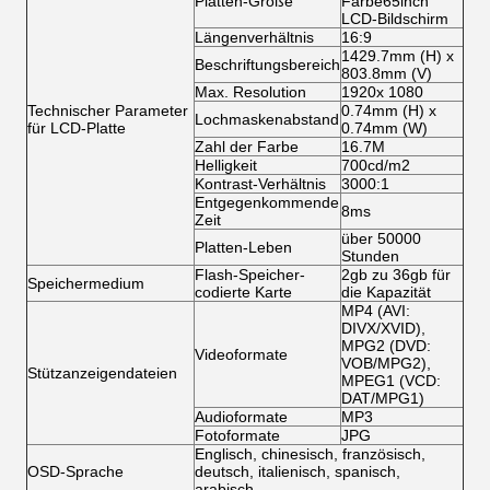
Platten-Größe
Farbe65inch
LCD-Bildschirm
Längenverhältnis
16:9
1429.7mm (H) x
Beschriftungsbereich
803.8mm (V)
Max. Resolution
1920x 1080
Technischer Parameter
0.74mm (H) x
Lochmaskenabstand
für LCD-Platte
0.74mm (W)
Zahl der Farbe
16.7M
Helligkeit
700cd/m2
Kontrast-Verhältnis
3000:1
Entgegenkommende
8ms
Zeit
über 50000
Platten-Leben
Stunden
Flash-Speicher-
2gb zu 36gb für
Speichermedium
codierte Karte
die Kapazität
MP4 (AVI:
DIVX/XVID),
MPG2 (DVD:
Videoformate
VOB/MPG2),
Stützanzeigendateien
MPEG1 (VCD:
DAT/MPG1)
Audioformate
MP3
Fotoformate
JPG
Englisch, chinesisch, französisch,
OSD-Sprache
deutsch, italienisch, spanisch,
arabisch