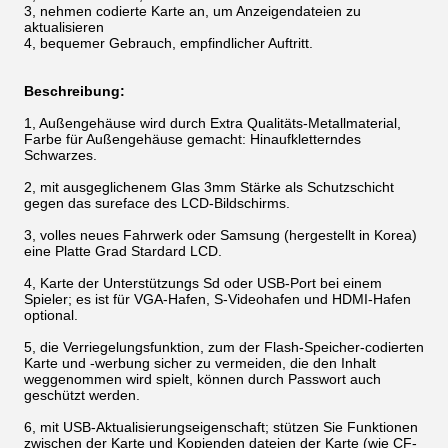
3, nehmen codierte Karte an, um Anzeigendateien zu
aktualisieren
4, bequemer Gebrauch, empfindlicher Auftritt.
Beschreibung:
1, Außengehäuse wird durch Extra Qualitäts-Metallmaterial,
Farbe für Außengehäuse gemacht: Hinaufkletterndes
Schwarzes.
2, mit ausgeglichenem Glas 3mm Stärke als Schutzschicht
gegen das sureface des LCD-Bildschirms.
3, volles neues Fahrwerk oder Samsung (hergestellt in Korea)
eine Platte Grad Stardard LCD.
4, Karte der Unterstützungs Sd oder USB-Port bei einem
Spieler; es ist für VGA-Hafen, S-Videohafen und HDMI-Hafen
optional.
5, die Verriegelungsfunktion, zum der Flash-Speicher-codierten
Karte und -werbung sicher zu vermeiden, die den Inhalt
weggenommen wird spielt, können durch Passwort auch
geschützt werden.
6, mit USB-Aktualisierungseigenschaft; stützen Sie Funktionen
zwischen der Karte und Kopienden dateien der Karte (wie CF-