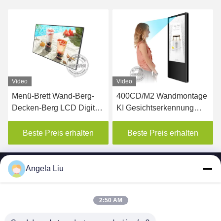
Video
Video
Menü-Brett Wand-Berg-
400CD/M2 Wandmontage
Decken-Berg LCD Digital
KI Gesichtserkennung
für Restaurant
LCD Werbeanzeige
Aufzug Digital Signage
Beste Preis erhalten
Beste Preis erhalten
Display
Angela Liu
2:50 AM
SHENZHEN MERCEDESTECHNOLOGY CO.,