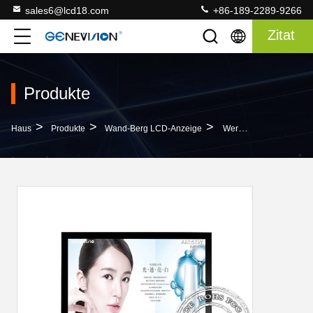
sales6@lcd18.com
+86-189-2289-9266
Zitat
Produkte
>
>
>
Haus
Produkte
Wand-Berg LCD-Anzeige
Werbungs-Spieler 65 Zoll Wand-Berg LCD-Anzeige Mit Foto Feld