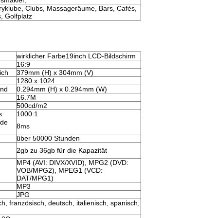
msmakler;
ryklube, Clubs, Massageräume, Bars, Cafés,
, Golfplatz
wirklicher Farbe19inch LCD-Bildschirm
16:9
ich
379mm (H) x 304mm (V)
1280 x 1024
and
0.294mm (H) x 0.294mm (W)
16.7M
500cd/m2
s
1000:1
de
8ms
über 50000 Stunden
2gb zu 36gb für die Kapazität
MP4 (AVI: DIVX/XVID), MPG2 (DVD:
VOB/MPG2), MPEG1 (VCD:
DAT/MPG1)
MP3
JPG
ch, französisch, deutsch, italienisch, spanisch,