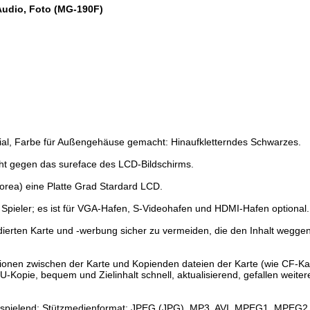
Audio, Foto (MG-190F)
rial, Farbe für Außengehäuse gemacht: Hinaufkletterndes Schwarzes.
ht gegen das sureface des LCD-Bildschirms.
orea) eine Platte Grad Stardard LCD.
 Spieler; es ist für VGA-Hafen, S-Videohafen und HDMI-Hafen optional.
odierten Karte und -werbung sicher zu vermeiden, die den Inhalt weg
tionen zwischen der Karte und Kopienden dateien der Karte (wie CF-Ka
U-Kopie, bequem und Zielinhalt schnell, aktualisierend, gefallen weiter
spielend; Stützmedienformat: JPEG (JPG), MP3, AVI, MPEG1, MPEG