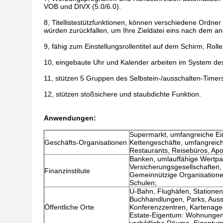
VOB und DIVX (5.0/6.0).
8, Titellistestützfunktionen, können verschiedene Ordner
würden zurückfallen, um Ihre Zieldatei eins nach dem an
9, fähig zum Einstellungsrollentitel auf dem Schirm, Rol
10, eingebaute Uhr und Kalender arbeiten im System des
11, stützen 5 Gruppen des Selbstein-/ausschalten-Timers
12, stützen stoßsichere und staubdichte Funktion.
Anwendungen:
Supermarkt, umfangreiche Ein
Geschäfts-Organisationen
Kettengeschäfte, umfangreich
Restaurants, Reisebüros, Apo
Banken, umlauffähige Wertpap
Versicherungsgesellschaften,
Finanzinstitute
Gemeinnützige Organisatione
Schulen;
U-Bahn, Flughäfen, Stationen,
Buchhandlungen, Parks, Ausst
Öffentliche Orte
Konferenzzentren, Kartenagen
Estate-Eigentum: Wohnungen