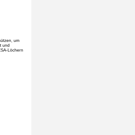
hützen, um
t und
 VESA-Löchern