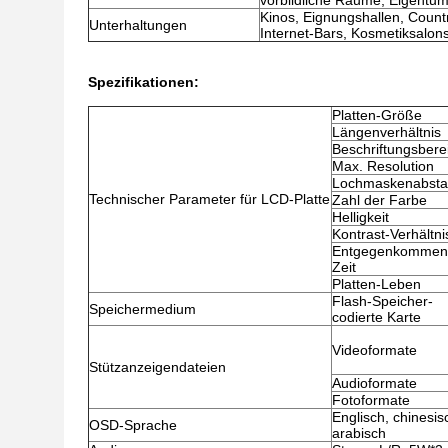
vorbildliche Räume, Eigentu
Kinos, Eignungshallen, Count
Unterhaltungen
Internet-Bars, Kosmetiksalons
Spezifikationen:
Platten-Größe
Längenverhältnis
Beschriftungsbere
Max. Resolution
Lochmaskenabst
Technischer Parameter für LCD-Platte
Zahl der Farbe
Helligkeit
Kontrast-Verhältni
Entgegenkommen
Zeit
Platten-Leben
Flash-Speicher-
Speichermedium
codierte Karte
Videoformate
Stützanzeigendateien
Audioformate
Fotoformate
Englisch, chinesis
OSD-Sprache
arabisch