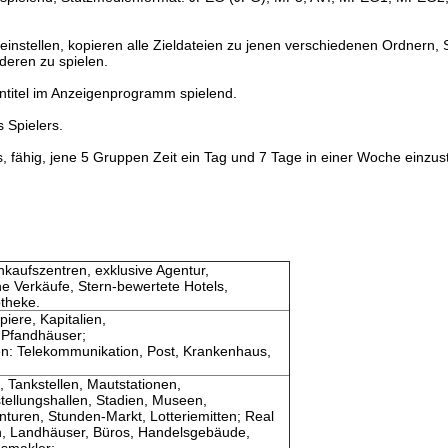
 einstellen, kopieren alle Zieldateien zu jenen verschiedenen Ordnern,
deren zu spielen.
lentitel im Anzeigenprogramm spielend.
 Spielers.
, fähig, jene 5 Gruppen Zeit ein Tag und 7 Tage in einer Woche einzust
kaufszentren, exklusive Agentur,
e Verkäufe, Stern-bewertete Hotels,
theke.
iere, Kapitalien,
 Pfandhäuser;
n: Telekommunikation, Post, Krankenhaus,
 Tankstellen, Mautstationen,
ellungshallen, Stadien, Museen,
turen, Stunden-Markt, Lotteriemitten; Real
, Landhäuser, Büros, Handelsgebäude,