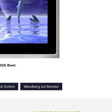
GE Brett.
cd-Schirm
Wandberg lcd-Monitor