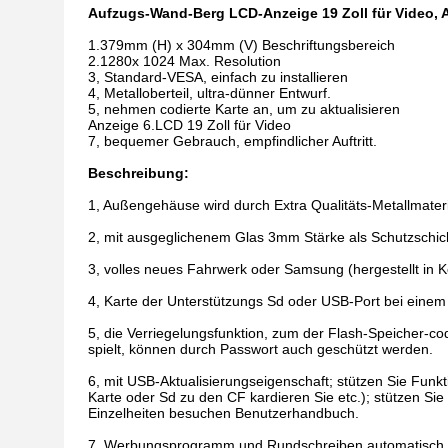
Aufzugs-Wand-Berg LCD-Anzeige 19 Zoll für Video, 
1.379mm
(H) x 304mm (V)
Beschriftungsbereich
2.1280x 1024 Max. Resolution
3, Standard-VESA, einfach zu installieren
4, Metalloberteil, ultra-dünner Entwurf.
5, nehmen codierte Karte an, um zu aktualisieren
Anzeige
6.LCD
19 Zoll für Video
7, bequemer Gebrauch, empfindlicher Auftritt.
Beschreibung:
1, Außengehäuse wird durch Extra Qualitäts-Metallmate
2, mit ausgeglichenem Glas 3mm Stärke als Schutzschic
3, volles neues Fahrwerk oder Samsung (hergestellt in K
4, Karte der Unterstützungs Sd oder USB-Port bei einem
5, die Verriegelungsfunktion, zum der Flash-Speicher-c
spielt, können durch Passwort auch geschützt werden.
6, mit USB-Aktualisierungseigenschaft; stützen Sie Funk
Karte oder Sd zu den CF kardieren Sie etc.); stützen Sie 
Einzelheiten besuchen Benutzerhandbuch.
7, Werbungsprogramm und Rundschreiben automatisch 