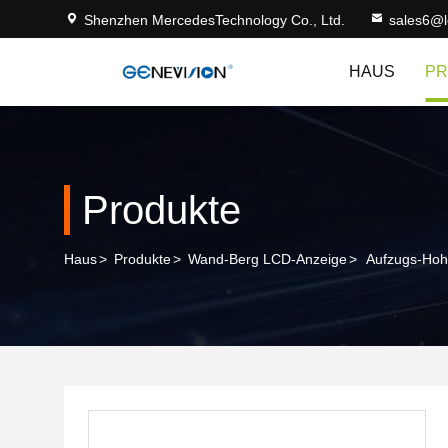
Shenzhen MercedesTechnology Co., Ltd.
sales6@
HAUS
PR
Produkte
Haus
>
Produkte
>
Wand-Berg LCD-Anzeige
>
Aufzugs-Hohe