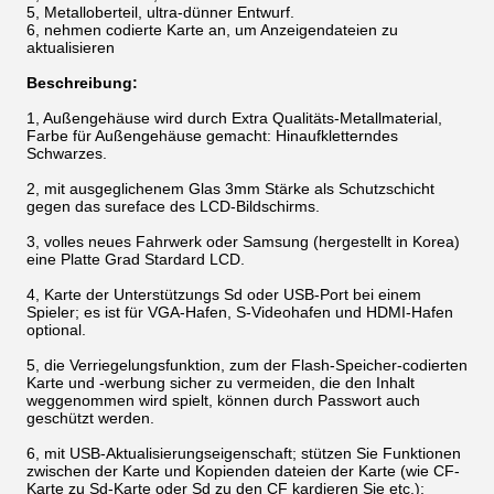
5, Metalloberteil, ultra-dünner Entwurf.
6, nehmen codierte Karte an, um Anzeigendateien zu
aktualisieren
Beschreibung:
1, Außengehäuse wird durch Extra Qualitäts-Metallmaterial,
Farbe für Außengehäuse gemacht: Hinaufkletterndes
Schwarzes.
2, mit ausgeglichenem Glas 3mm Stärke als Schutzschicht
gegen das sureface des LCD-Bildschirms.
3, volles neues Fahrwerk oder Samsung (hergestellt in Korea)
eine Platte Grad Stardard LCD.
4, Karte der Unterstützungs Sd oder USB-Port bei einem
Spieler; es ist für VGA-Hafen, S-Videohafen und HDMI-Hafen
optional.
5, die Verriegelungsfunktion, zum der Flash-Speicher-codierten
Karte und -werbung sicher zu vermeiden, die den Inhalt
weggenommen wird spielt, können durch Passwort auch
geschützt werden.
6, mit USB-Aktualisierungseigenschaft; stützen Sie Funktionen
zwischen der Karte und Kopienden dateien der Karte (wie CF-
Karte zu Sd-Karte oder Sd zu den CF kardieren Sie etc.);