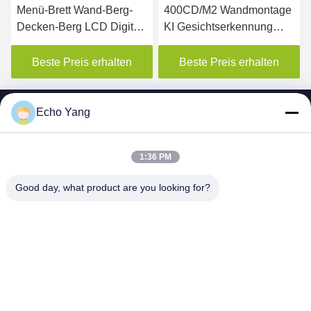
400CD/M2 Wandmontage
450nits LCD
KI Gesichtserkennung
Werbebildschirm
LCD Werbeanzeige
Wandmontiertes digitales
Aufzug Digital Signage
Poster
Beste Preis erhalten
Beste Preis erhalten
Display
Echo Yang
1:36 PM
SHENZHEN MERCEDESTECHNOLOGY CO.,
Good day, what product are you looking for?
LTD.
sales6@lcd18.com
+86-189-2289-9266
4/F, errichtendes D, GongChuangYing-Industriepark, Baodan-
Straßen-Nr. 8, Danzhutou, Nanwan-Straße, Longgang-Bezirk,