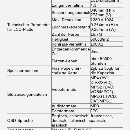
LCD-Bildschirm
Längenverhältnis
4:3
340mm (H) x
Beschriftungsbereich
273mm (V)
Max. Resolution
1280 x 1024
Technischer Parameter
0.264mm (H) x
Lochmaskenabstand
für LCD-Platte
0.264mm (W)
Zahl der Farbe
16.7M
Helligkeit
500cd/m2
Kontrast-Verhältnis
1000:1
Entgegenkommende
8ms
Zeit
über 50000
Platten-Leben
Stunden
Flash-Speicher-
2gb zu 36gb für
Speichermedium
codierte Karte
die Kapazität
MP4 (AVI:
DIVX/XVID),
MPG2 (DVD:
Videoformate
VOB/MPG2),
Stützanzeigendateien
MPEG1 (VCD:
DAT/MPG1)
Audioformate
MP3
Fotoformate
JPG
Englisch, chinesisch, französisch,
OSD-Sprache
deutsch, italienisch, spanisch,
arabisch