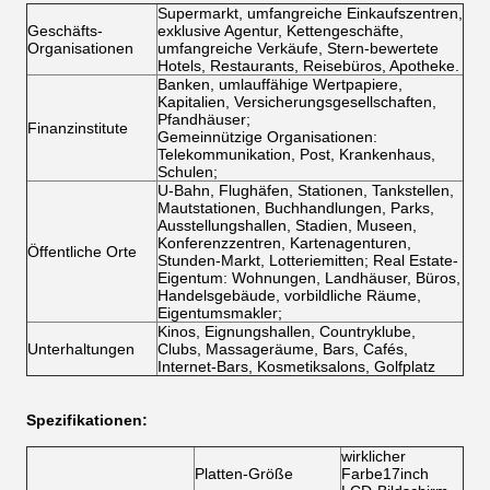
Supermarkt, umfangreiche Einkaufszentren,
Geschäfts-
exklusive Agentur, Kettengeschäfte,
Organisationen
umfangreiche Verkäufe, Stern-bewertete
Hotels, Restaurants, Reisebüros, Apotheke.
Banken, umlauffähige Wertpapiere,
Kapitalien, Versicherungsgesellschaften,
Pfandhäuser;
Finanzinstitute
Gemeinnützige Organisationen:
Telekommunikation, Post, Krankenhaus,
Schulen;
U-Bahn, Flughäfen, Stationen, Tankstellen,
Mautstationen, Buchhandlungen, Parks,
Ausstellungshallen, Stadien, Museen,
Konferenzzentren, Kartenagenturen,
Öffentliche Orte
Stunden-Markt, Lotteriemitten; Real Estate-
Eigentum: Wohnungen, Landhäuser, Büros,
Handelsgebäude, vorbildliche Räume,
Eigentumsmakler;
Kinos, Eignungshallen, Countryklube,
Unterhaltungen
Clubs, Massageräume, Bars, Cafés,
Internet-Bars, Kosmetiksalons, Golfplatz
Spezifikationen:
wirklicher
Platten-Größe
Farbe17inch