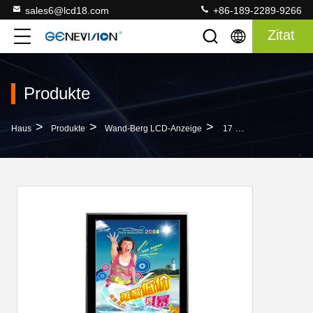
sales6@lcd18.com
+86-189-2289-9266
Zitat
Produkte
>
>
>
Haus
Produkte
Wand-Berg LCD-Anzeige
17 Zoll An Der Wand Befestigtes LCD-ANZEIGE Brett Für Plakat-Anzeige, 4:3 Längenverhältnis