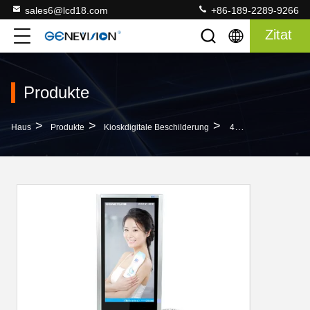
sales6@lcd18.com
+86-189-2289-9266
Zitat
Produkte
>
>
>
Haus
Produkte
Kioskdigitale Beschilderung
47" TFT-Filmwerbungs-Spieler Mit Hartglas-Platte