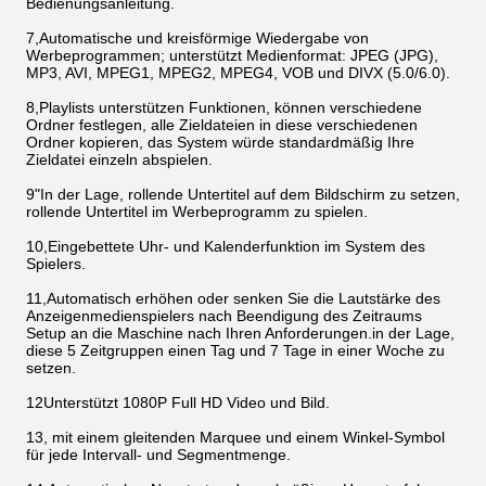
Bedienungsanleitung.
7,Automatische und kreisförmige Wiedergabe von
Werbeprogrammen; unterstützt Medienformat: JPEG (JPG),
MP3, AVI, MPEG1, MPEG2, MPEG4, VOB und DIVX (5.0/6.0).
8,Playlists unterstützen Funktionen, können verschiedene
Ordner festlegen, alle Zieldateien in diese verschiedenen
Ordner kopieren, das System würde standardmäßig Ihre
Zieldatei einzeln abspielen.
9"In der Lage, rollende Untertitel auf dem Bildschirm zu setzen,
rollende Untertitel im Werbeprogramm zu spielen.
10,Eingebettete Uhr- und Kalenderfunktion im System des
Spielers.
11,Automatisch erhöhen oder senken Sie die Lautstärke des
Anzeigenmedienspielers nach Beendigung des Zeitraums
Setup an die Maschine nach Ihren Anforderungen.in der Lage,
diese 5 Zeitgruppen einen Tag und 7 Tage in einer Woche zu
setzen.
12Unterstützt 1080P Full HD Video und Bild.
13, mit einem gleitenden Marquee und einem Winkel-Symbol
für jede Intervall- und Segmentmenge.