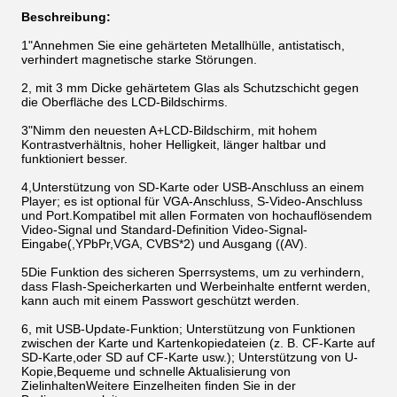
Beschreibung:
1"Annehmen Sie eine gehärteten Metallhülle, antistatisch,
verhindert magnetische starke Störungen.
2, mit 3 mm Dicke gehärtetem Glas als Schutzschicht gegen
die Oberfläche des LCD-Bildschirms.
3"Nimm den neuesten A+LCD-Bildschirm, mit hohem
Kontrastverhältnis, hoher Helligkeit, länger haltbar und
funktioniert besser.
4,Unterstützung von SD-Karte oder USB-Anschluss an einem
Player; es ist optional für VGA-Anschluss, S-Video-Anschluss
und Port.Kompatibel mit allen Formaten von hochauflösendem
Video-Signal und Standard-Definition Video-Signal-
Eingabe(,YPbPr,VGA, CVBS*2) und Ausgang ((AV).
5Die Funktion des sicheren Sperrsystems, um zu verhindern,
dass Flash-Speicherkarten und Werbeinhalte entfernt werden,
kann auch mit einem Passwort geschützt werden.
6, mit USB-Update-Funktion; Unterstützung von Funktionen
zwischen der Karte und Kartenkopiedateien (z. B. CF-Karte auf
SD-Karte,oder SD auf CF-Karte usw.); Unterstützung von U-
Kopie,Bequeme und schnelle Aktualisierung von
ZielinhaltenWeitere Einzelheiten finden Sie in der