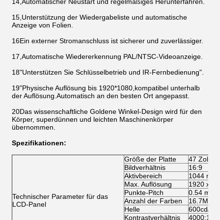
14,Automatischer Neustart und regelmäßiges Herunterfahren.
15,Unterstützung der Wiedergabeliste und automatische
Anzeige von Folien.
16Ein externer Stromanschluss ist sicherer und zuverlässiger.
17,Automatische Wiedererkennung PAL/NTSC-Videoanzeige.
18"Unterstützen Sie Schlüsselbetrieb und IR-Fernbedienung".
19"Physische Auflösung bis 1920*1080,kompatibel unterhalb
der Auflösung.Automatisch an den besten Ort angepasst.
20Das wissenschaftliche Goldene Winkel-Design wird für den
Körper, superdünnen und leichten Maschinenkörper
übernommen.
Spezifikationen:
Größe der Platte
47 Zoll e
Bildverhältnis
16:9
Aktivbereich
1044 mm (
Max. Auflösung
1920 x 1
Punkte-Pitch
0.54 mm (
Technischer Parameter für das
Anzahl der Farben
16.7M
LCD-Panel
Helle
600cd/m2
Kontrastverhältnis
4000:1