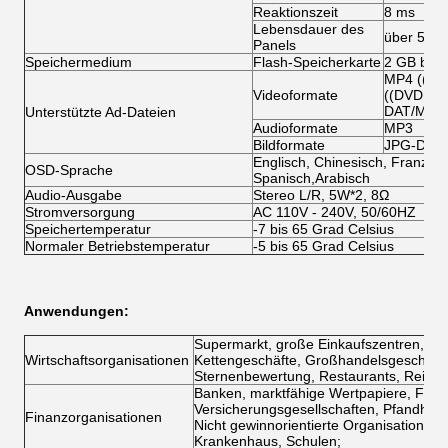
Reaktionszeit
8 ms
Lebensdauer des
über 500
Panels
Speichermedium
Flash-Speicherkarte
2 GB bis 
MP4 ((AV
Videoformate
((DVD:VO
DAT/MPG
Unterstützte Ad-Dateien
Audioformate
MP3
Bildformate
JPG-Date
Englisch, Chinesisch, Französis
OSD-Sprache
Spanisch,Arabisch
Audio-Ausgabe
Stereo L/R, 5W*2, 8Ω
Stromversorgung
AC 110V - 240V, 50/60HZ
Speichertemperatur
-7 bis 65 Grad Celsius
Normaler Betriebstemperatur
-5 bis 65 Grad Celsius
Anwendungen:
Supermarkt, große Einkaufszentren, exk
Wirtschaftsorganisationen
Kettengeschäfte, Großhandelsgeschäfte,
Sternenbewertung, Restaurants, Reiseb
Banken, marktfähige Wertpapiere, Fond
Versicherungsgesellschaften, Pfandhäus
Finanzorganisationen
Nicht gewinnorientierte Organisationen:
Krankenhaus, Schulen;