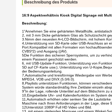
Beschreibung des Produkts
16:9 Aspektverhältnis Kiosk Digital Signage mit Mul
Beschreibung:
1"Annehmen Sie eine gehärteten Metallhülle, antistatisc
2, mit 3 mm Dicke gehärtetem Glas als Schutzschicht ge
3.Nimm den neuesten A+LCD-Bildschirm, mit hohem Kontras
4,Unterstützung von SD-Karte oder USB-Anschluss an ein
Port.Kompatibel mit allen Formaten von hochauflösende
CVBS*2) und Ausgang ((AV).
5Die Funktion des sicheren Sperrsystems, um zu verhind
einem Passwort geschützt werden.
6, mit USB-Update-Funktion; Unterstützung von Funktion
SD auf CF-Karte usw.); Unterstützung von U-Kopie,Bequem
der Bedienungsanleitung.
7,Automatische und kreisförmige Wiedergabe von Werb
MPEG4, VOB und DIVX (5.0/6.0).
8,Playlists unterstützen Funktionen, können verschieden
System würde standardmäßig Ihre Zieldatei einzeln absp
9"In der Lage, rollende Untertitel auf dem Bildschirm zu
10,Eingebettete Uhr- und Kalenderfunktion im System de
11,Automatisch erhöhen oder senken Sie die Lautstärke
Maschine nach Ihren Anforderungen.in der Lage, diese 5
12Unterstützt 1080P Full HD Video und Bild.
13, mit einem gleitenden Marquee und einem Winkel-Sym