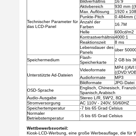
Bildverhältnis
16:9
Aktivbereich
930 mm ((
Max. Auflösung
1920 x 10
Punkte-Pitch
0.484mm (
Technischer Parameter für
Anzahl der
16.7M
das LCD-Panel
Farben
Helle
600cd/m2
Kontrastverhältnis
4000:1
Reaktionszeit
8 ms
Lebensdauer des
über 5000
Panels
Flash-
Speichermedium
2 GB bis 3
Speicherkarte
MP4 ((AVI
Videoformate
((DVD:VO
Unterstützte Ad-Dateien
Audioformate
MP3
Bildformate
JPG-Datei
Englisch, Chinesisch, Französ
OSD-Sprache
Spanisch,Arabisch
Audio-Ausgabe
Stereo L/R, 5W*2, 8Ω
Stromversorgung
AC 110V - 240V, 50/60HZ
Speichertemperatur
-7 bis 65 Grad Celsius
Normaler
-5 bis 65 Grad Celsius
Betriebstemperatur
Wettbewerbsvorteil:
Kiosk-LCD-Werbung, eine große Werbeauflage, die für We