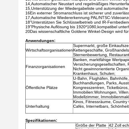
14,Automatischer Neustart und regelmäßiges Herunterfa
15,Unterstützung der Wiedergabeliste und automatische 
16Ein externer Stromanschluss ist sicherer und zuverläss
17,Automatische Wiedererkennung PAL/NTSC-Videoanz
18"Unterstützen Sie Schlüsselbetrieb und IR-Fernbedien
19"Physische Auflösung bis 1920*1080,kompatibel unter
20Das wissenschaftliche Goldene Winkel-Design wird f
Anwendungen:
Supermarkt, große Einkaufszen
Wirtschaftsorganisationen
Kettengeschäfte, Großhandelsg
Sternenbewertung, Restaurant
Banken, marktfähige Wertpapi
Versicherungsgesellschaften, 
Finanzorganisationen
Nicht gewinnorientierte Organ
Krankenhaus, Schulen;
U-Bahn, Flughäfen, Bahnhöfe, 
Buchhandlungen, Parks, Ausst
Öffentliche Plätze
Kongresszentren, Ticketbüros,
Immobilien:Wohnungen, Villen
Modellzimmer, Immobilienmakl
Kinos, Fitnessräume, Country 
Unterhaltung
Cafés, Internetbars, Schönheit
Spezifikationen:
Größe der Platte
42 Zoll ec