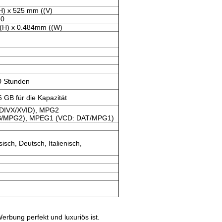
H) x 525 mm ((V)
80
(H) x 0.484mm ((W)
0 Stunden
6 GB für die Kapazität
:DIVX/XVID), MPG2
B/MPG2), MPEG1 (VCD: DAT/MPG1)
isch, Deutsch, Italienisch,
rbung perfekt und luxuriös ist.