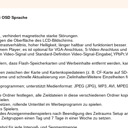
ti OSD Sprache
h, verhindert magnetische starke Störungen.
gen die Oberfläche des LCD-Bildschirms.
tverhältnis, hoher Helligkeit, länger haltbar und funktioniert besser.
em Player; es ist optional für VGA-Anschluss, S-Video-Anschluss und
m Video-Signal und Standard-Definition Video-Signal-Eingabe(,YPbPr,
ern, dass Flash-Speicherkarten und Werbeinhalte entfernt werden, ka
en zwischen der Karte und Kartenkopiedateien (z. B. CF-Karte auf SD
e und schnelle Aktualisierung von ZielinhaltenWeitere Einzelheiten fi
eprogrammen; unterstützt Medienformat: JPEG (JPG), MP3, AVI, MP
e Ordner festlegen, alle Zieldateien in diese verschiedenen Ordner kop
ielen.
 setzen, rollende Untertitel im Werbeprogramm zu spielen.
s Spielers.
 des Anzeigenmedienspielers nach Beendigung des Zeitraums Setup an
 Zeitgruppen einen Tag und 7 Tage in einer Woche zu setzen.
bol für jede Intervall- und Segmentmenge.