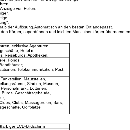
hren.
Anzeige von Folien.
iger.
eige.
ung".
halb der Auflösung.Automatisch an den besten Ort angepasst.
ür den Körper, superdünnen und leichten Maschinenkörper übernommen
tren, exklusive Agenturen,
eschäfte, Hotel mit
s, Reisebüros, Apotheken.
ere, Fonds,
Pfandhäuser;
isationen: Telekommunikation, Post,
Tankstellen, Mautstellen,
ellungsräume, Stadien, Museen,
 Personalmarkt, Lotterien;
, Büros, Geschäftsgebäude,
er;
Clubs, Clubs, Massagereien, Bars,
sgeschäfte, Golfplätze
htfarbiger LCD-Bildschirm