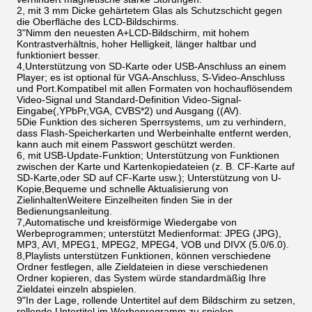
2, mit 3 mm Dicke gehärtetem Glas als Schutzschicht gegen
die Oberfläche des LCD-Bildschirms.
3"Nimm den neuesten A+LCD-Bildschirm, mit hohem
Kontrastverhältnis, hoher Helligkeit, länger haltbar und
funktioniert besser.
4,Unterstützung von SD-Karte oder USB-Anschluss an einem
Player; es ist optional für VGA-Anschluss, S-Video-Anschluss
und Port.Kompatibel mit allen Formaten von hochauflösendem
Video-Signal und Standard-Definition Video-Signal-
Eingabe(,YPbPr,VGA, CVBS*2) und Ausgang ((AV).
5Die Funktion des sicheren Sperrsystems, um zu verhindern,
dass Flash-Speicherkarten und Werbeinhalte entfernt werden,
kann auch mit einem Passwort geschützt werden.
6, mit USB-Update-Funktion; Unterstützung von Funktionen
zwischen der Karte und Kartenkopiedateien (z. B. CF-Karte auf
SD-Karte,oder SD auf CF-Karte usw.); Unterstützung von U-
Kopie,Bequeme und schnelle Aktualisierung von
ZielinhaltenWeitere Einzelheiten finden Sie in der
Bedienungsanleitung.
7,Automatische und kreisförmige Wiedergabe von
Werbeprogrammen; unterstützt Medienformat: JPEG (JPG),
MP3, AVI, MPEG1, MPEG2, MPEG4, VOB und DIVX (5.0/6.0).
8,Playlists unterstützen Funktionen, können verschiedene
Ordner festlegen, alle Zieldateien in diese verschiedenen
Ordner kopieren, das System würde standardmäßig Ihre
Zieldatei einzeln abspielen.
9"In der Lage, rollende Untertitel auf dem Bildschirm zu setzen,
rollende Untertitel im Werbeprogramm zu spielen.