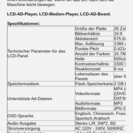
Maschine leicht bewegen.
LCD-AD-Player, LCD-Medien-Player, LCD-AD-Board.
Spezifikationen:
Größe der Platte
26 Zoll e
Bildverhältnis
16:9
Aktivbereich
575.6mm(
Max. Auflösung
1366 x 76
Punkte-Pitch
0.421mm(
Technischer Parameter für das
Anzahl der Farben
16.7M
LCD-Panel
Helle
500cd/m2
Kontrastverhältnis
1500:1
Reaktionszeit
8 ms
Lebensdauer des
über 500
Panels
Speichermedium
Flash-Speicherkarte
2 GB bis 
MP4 ((AV
Videoformate
((DVD:VO
DAT/MPG
Unterstützte Ad-Dateien
Audioformate
MP3
Bildformate
JPG-Date
Englisch, Chinesisch, Französis
OSD-Sprache
Spanisch,Arabisch
Audio-Ausgabe
Stereo L/R, 5W*2, 8Ω
Stromversorgung
AC 110V - 240V, 50/60HZ