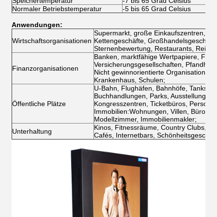
Speichertemperatur
-7 bis 65 Grad Celsius
Normaler Betriebstemperatur
-5 bis 65 Grad Celsius
Anwendungen:
Supermarkt, große Einkaufszentren, exk
Wirtschaftsorganisationen
Kettengeschäfte, Großhandelsgeschäfte,
Sternenbewertung, Restaurants, Reiseb
Banken, marktfähige Wertpapiere, Fond
Versicherungsgesellschaften, Pfandhäus
Finanzorganisationen
Nicht gewinnorientierte Organisationen:
Krankenhaus, Schulen;
U-Bahn, Flughäfen, Bahnhöfe, Tankstell
Buchhandlungen, Parks, Ausstellungsrä
Öffentliche Plätze
Kongresszentren, Ticketbüros, Personalm
Immobilien:Wohnungen, Villen, Büros, 
Modellzimmer, Immobilienmakler;
Kinos, Fitnessräume, Country Clubs, Cl
Unterhaltung
Cafés, Internetbars, Schönheitsgeschäft