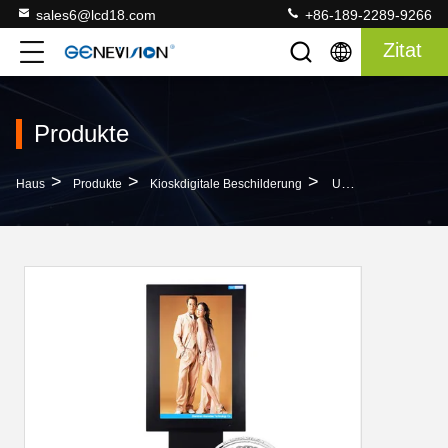
sales6@lcd18.com
+86-189-2289-9266
Zitat
Produkte
>
>
>
Haus
Produkte
Kioskdigitale Beschilderung
Unterstützung Der 26 Zoll-Lobby-Kiosk-Digitalen Beschilderung MP3/MPG2/JPG