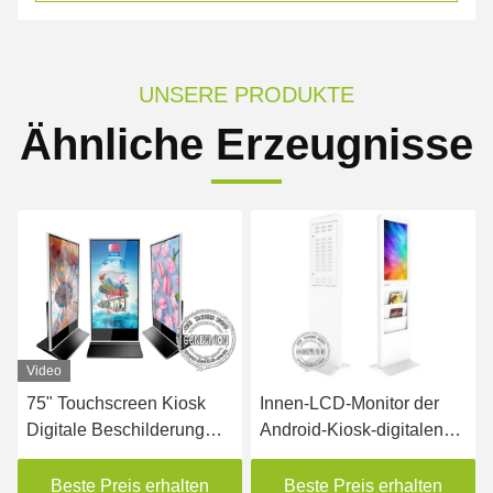
UNSERE PRODUKTE
Ähnliche Erzeugnisse
Video
Vid
75" Touchscreen Kiosk
Innen-LCD-Monitor der
Sei
Digitale Beschilderung
Android-Kiosk-digitalen
Wer
Boden stehende
Beschilderung, der 22 Zoll
Pla
Werbeausrüstung
mit Zeitungs-Regal
Bes
Beste Preis erhalten
Beste Preis erhalten