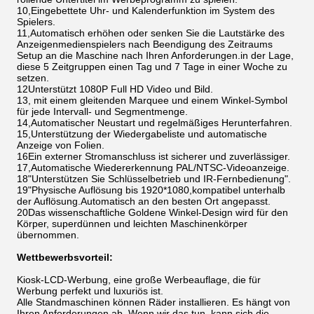
10,Eingebettete Uhr- und Kalenderfunktion im System des
Spielers.
11,Automatisch erhöhen oder senken Sie die Lautstärke des
Anzeigenmedienspielers nach Beendigung des Zeitraums
Setup an die Maschine nach Ihren Anforderungen.in der Lage,
diese 5 Zeitgruppen einen Tag und 7 Tage in einer Woche zu
setzen.
12Unterstützt 1080P Full HD Video und Bild.
13, mit einem gleitenden Marquee und einem Winkel-Symbol
für jede Intervall- und Segmentmenge.
14,Automatischer Neustart und regelmäßiges Herunterfahren.
15,Unterstützung der Wiedergabeliste und automatische
Anzeige von Folien.
16Ein externer Stromanschluss ist sicherer und zuverlässiger.
17,Automatische Wiedererkennung PAL/NTSC-Videoanzeige.
18"Unterstützen Sie Schlüsselbetrieb und IR-Fernbedienung".
19"Physische Auflösung bis 1920*1080,kompatibel unterhalb
der Auflösung.Automatisch an den besten Ort angepasst.
20Das wissenschaftliche Goldene Winkel-Design wird für den
Körper, superdünnen und leichten Maschinenkörper
übernommen.
Wettbewerbsvorteil:
Kiosk-LCD-Werbung, eine große Werbeauflage, die für
Werbung perfekt und luxuriös ist.
Alle Standmaschinen können Räder installieren. Es hängt von
Ihren Anforderungen ab. Wenn wir das tun, kann sich die