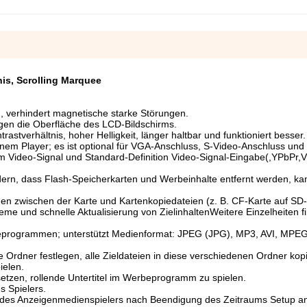
nis, Scrolling Marquee
h, verhindert magnetische starke Störungen.
gen die Oberfläche des LCD-Bildschirms.
tverhältnis, hoher Helligkeit, länger haltbar und funktioniert besser.
em Player; es ist optional für VGA-Anschluss, S-Video-Anschluss und
m Video-Signal und Standard-Definition Video-Signal-Eingabe(,YPbPr,
ern, dass Flash-Speicherkarten und Werbeinhalte entfernt werden, ka
en zwischen der Karte und Kartenkopiedateien (z. B. CF-Karte auf SD
e und schnelle Aktualisierung von ZielinhaltenWeitere Einzelheiten fi
eprogrammen; unterstützt Medienformat: JPEG (JPG), MP3, AVI, MP
e Ordner festlegen, alle Zieldateien in diese verschiedenen Ordner kop
ielen.
 setzen, rollende Untertitel im Werbeprogramm zu spielen.
s Spielers.
 des Anzeigenmedienspielers nach Beendigung des Zeitraums Setup an