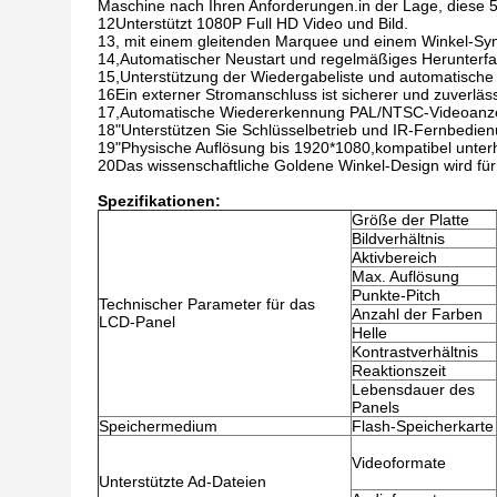
Maschine nach Ihren Anforderungen.in der Lage, diese 5
12Unterstützt 1080P Full HD Video und Bild.
13, mit einem gleitenden Marquee und einem Winkel-Sym
14,Automatischer Neustart und regelmäßiges Herunterfa
15,Unterstützung der Wiedergabeliste und automatische 
16Ein externer Stromanschluss ist sicherer und zuverläss
17,Automatische Wiedererkennung PAL/NTSC-Videoanz
18"Unterstützen Sie Schlüsselbetrieb und IR-Fernbedien
19"Physische Auflösung bis 1920*1080,kompatibel unter
20Das wissenschaftliche Goldene Winkel-Design wird f
Spezifikationen:
Größe der Platte
Bildverhältnis
Aktivbereich
Max. Auflösung
Punkte-Pitch
Technischer Parameter für das
Anzahl der Farben
LCD-Panel
Helle
Kontrastverhältnis
Reaktionszeit
Lebensdauer des
Panels
Speichermedium
Flash-Speicherkarte
Videoformate
Unterstützte Ad-Dateien