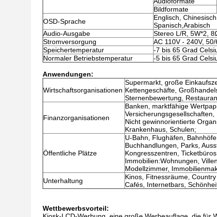
Audioformate
Bildformate
Englisch, Chinesisch
OSD-Sprache
Spanisch,Arabisch
Audio-Ausgabe
Stereo L/R, 5W*2, 8
Stromversorgung
AC 110V - 240V, 50
Speichertemperatur
-7 bis 65 Grad Celsi
Normaler Betriebstemperatur
-5 bis 65 Grad Celsi
Anwendungen:
Supermarkt, große Einkaufsze
Wirtschaftsorganisationen
Kettengeschäfte, Großhandels
Sternenbewertung, Restauran
Banken, marktfähige Wertpap
Versicherungsgesellschaften,
Finanzorganisationen
Nicht gewinnorientierte Organ
Krankenhaus, Schulen;
U-Bahn, Flughäfen, Bahnhöfe, 
Buchhandlungen, Parks, Auss
Öffentliche Plätze
Kongresszentren, Ticketbüros,
Immobilien:Wohnungen, Ville
Modellzimmer, Immobilienmak
Kinos, Fitnessräume, Country
Unterhaltung
Cafés, Internetbars, Schönhei
Wettbewerbsvorteil:
Kiosk-LCD-Werbung, eine große Werbeauflage, die für We