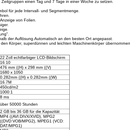
 Zeitgruppen einen Tag und 7 Tage in einer Woche zu setzen.
bol für jede Intervall- und Segmentmenge.
hren.
Anzeige von Folien.
iger.
eige.
ung".
halb der Auflösung.Automatisch an den besten Ort angepasst.
ür den Körper, superdünnen und leichten Maschinenkörper übernommen
22 Zoll echtfarbiger LCD-Bildschirm
16:10
476 mm ((H) x 298 mm ((V)
1680 x 1050
0.282mm ((H) x 0.282mm ((W)
16.7M
450cd/m2
1000:1
8 ms
über 50000 Stunden
2 GB bis 36 GB für die Kapazität
MP4 ((AVI:DIVX/XVID), MPG2
((DVD:VOB/MPG2), MPEG1 (VCD:
DAT/MPG1)