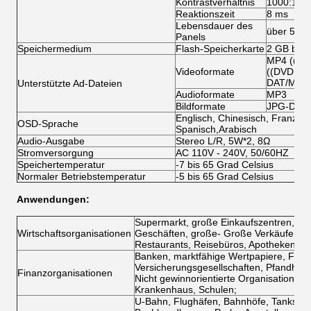
Kontrastverhältnis
1000:1
Reaktionszeit
8 ms
Lebensdauer des
über 500
Panels
Speichermedium
Flash-Speicherkarte
2 GB bis 
MP4 ((AV
Videoformate
((DVD:VO
DAT/MPG
Unterstützte Ad-Dateien
Audioformate
MP3
Bildformate
JPG-Date
Englisch, Chinesisch, Französis
OSD-Sprache
Spanisch,Arabisch
Audio-Ausgabe
Stereo L/R, 5W*2, 8Ω
Stromversorgung
AC 110V - 240V, 50/60HZ
Speichertemperatur
-7 bis 65 Grad Celsius
Normaler Betriebstemperatur
-5 bis 65 Grad Celsius
Anwendungen:
Supermarkt, große Einkaufszentren, exk
Wirtschaftsorganisationen
Geschäften, große
- Große Verkäufe, Ho
Restaurants, Reisebüros, Apotheken.
Banken, marktfähige Wertpapiere, Fond
Versicherungsgesellschaften, Pfandhäus
Finanzorganisationen
Nicht gewinnorientierte Organisationen:
Krankenhaus, Schulen;
U-Bahn, Flughäfen, Bahnhöfe, Tankstell