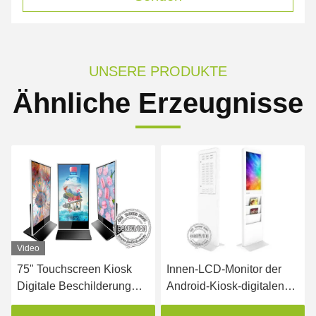
UNSERE PRODUKTE
Ähnliche Erzeugnisse
Video
Vid
75" Touchscreen Kiosk
Innen-LCD-Monitor der
Sei
Digitale Beschilderung
Android-Kiosk-digitalen
Wer
Boden stehende
Beschilderung, der 22 Zoll
Pla