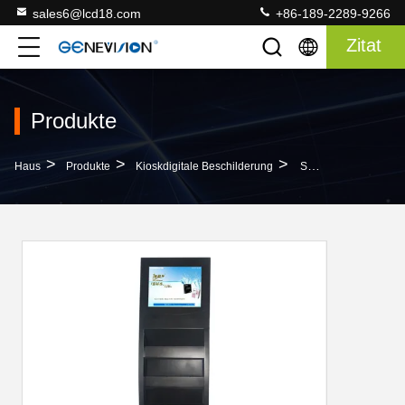
sales6@lcd18.com
+86-189-2289-9266
Zitat
Produkte
>
>
>
Haus
Produkte
Kioskdigitale Beschilderung
Schwarze Karte/USB-Port Der Zeitungs-Kiosk-Digitalen Beschilderung Der Unterstützungssd