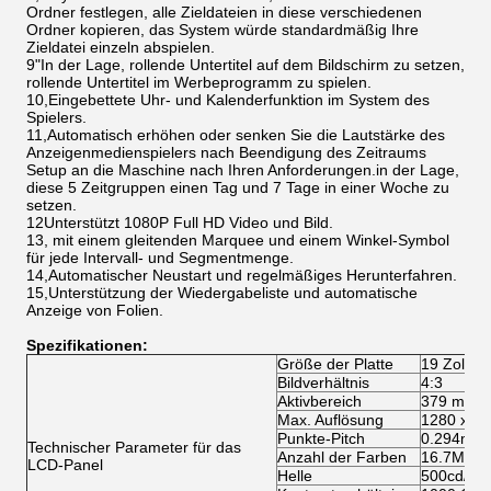
Ordner festlegen, alle Zieldateien in diese verschiedenen
Ordner kopieren, das System würde standardmäßig Ihre
Zieldatei einzeln abspielen.
9"In der Lage, rollende Untertitel auf dem Bildschirm zu setzen,
rollende Untertitel im Werbeprogramm zu spielen.
10,Eingebettete Uhr- und Kalenderfunktion im System des
Spielers.
11,Automatisch erhöhen oder senken Sie die Lautstärke des
Anzeigenmedienspielers nach Beendigung des Zeitraums
Setup an die Maschine nach Ihren Anforderungen.in der Lage,
diese 5 Zeitgruppen einen Tag und 7 Tage in einer Woche zu
setzen.
12Unterstützt 1080P Full HD Video und Bild.
13, mit einem gleitenden Marquee und einem Winkel-Symbol
für jede Intervall- und Segmentmenge.
14,Automatischer Neustart und regelmäßiges Herunterfahren.
15,Unterstützung der Wiedergabeliste und automatische
Anzeige von Folien.
Spezifikationen:
Größe der Platte
19 Zoll e
Bildverhältnis
4:3
Aktivbereich
379 mm ((
Max. Auflösung
1280 x 1
Punkte-Pitch
0.294mm(
Technischer Parameter für das
Anzahl der Farben
16.7M
LCD-Panel
Helle
500cd/m2