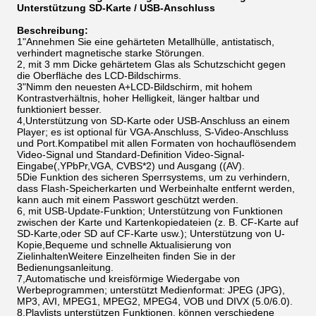
Unterstützung SD-Karte / USB-Anschluss
Beschreibung:
1"Annehmen Sie eine gehärteten Metallhülle, antistatisch,
verhindert magnetische starke Störungen.
2, mit 3 mm Dicke gehärtetem Glas als Schutzschicht gegen
die Oberfläche des LCD-Bildschirms.
3"Nimm den neuesten A+LCD-Bildschirm, mit hohem
Kontrastverhältnis, hoher Helligkeit, länger haltbar und
funktioniert besser.
4,Unterstützung von SD-Karte oder USB-Anschluss an einem
Player; es ist optional für VGA-Anschluss, S-Video-Anschluss
und Port.Kompatibel mit allen Formaten von hochauflösendem
Video-Signal und Standard-Definition Video-Signal-
Eingabe(,YPbPr,VGA, CVBS*2) und Ausgang ((AV).
5Die Funktion des sicheren Sperrsystems, um zu verhindern,
dass Flash-Speicherkarten und Werbeinhalte entfernt werden,
kann auch mit einem Passwort geschützt werden.
6, mit USB-Update-Funktion; Unterstützung von Funktionen
zwischen der Karte und Kartenkopiedateien (z. B. CF-Karte auf
SD-Karte,oder SD auf CF-Karte usw.); Unterstützung von U-
Kopie,Bequeme und schnelle Aktualisierung von
ZielinhaltenWeitere Einzelheiten finden Sie in der
Bedienungsanleitung.
7,Automatische und kreisförmige Wiedergabe von
Werbeprogrammen; unterstützt Medienformat: JPEG (JPG),
MP3, AVI, MPEG1, MPEG2, MPEG4, VOB und DIVX (5.0/6.0).
8,Playlists unterstützen Funktionen, können verschiedene