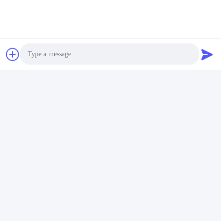
Senden
Photo
Video Call
UNSERE PRODUKTE
Audio Call
Ähnliche Erzeugnisse