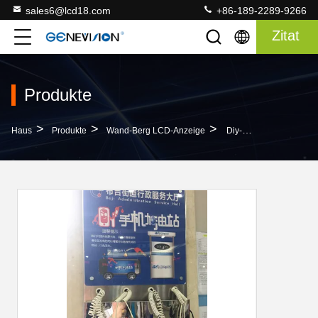
sales6@lcd18.com
+86-189-2289-9266
Zitat
Produkte
>
>
>
Haus
Produkte
Wand-Berg LCD-Anzeige
Diy-Super Slim-Wand-Berg Lcd-Filmwerbung 21,5" Telefon-Ladestations-Kiosk