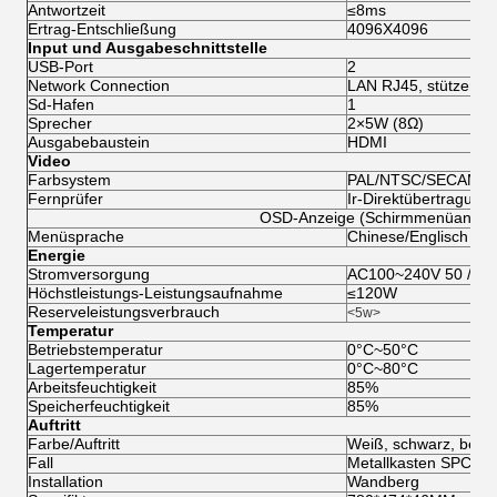
Antwortzeit
≤8ms
Ertrag-Entschließung
4096X4096
Input und Ausgabeschnittstelle
USB-Port
2
Network Connection
LAN RJ45, stützen au
Sd-Hafen
1
Sprecher
2×5W (8Ω)
Ausgabebaustein
HDMI
Video
Farbsystem
PAL/NTSC/SECAM
Fernprüfer
Ir-Direktübertragungs
OSD-Anzeige (Schirmmenüanzei
Menüsprache
Chinese/Englisch od
Energie
Stromversorgung
AC100~240V 50 /60
Höchstleistungs-Leistungsaufnahme
≤120W
Reserveleistungsverbrauch
<5w>
Temperatur
Betriebstemperatur
0°C~50°C
Lagertemperatur
0°C~80°C
Arbeitsfeuchtigkeit
85%
Speicherfeuchtigkeit
85%
Auftritt
Farbe/Auftritt
Weiß, schwarz, beson
Fall
Metallkasten SPCC
Installation
Wandberg