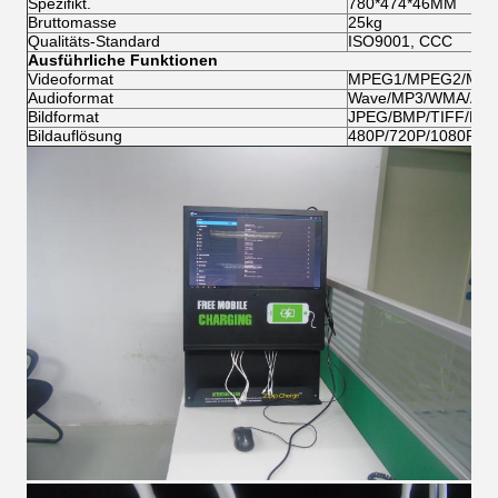
Spezifikt.
780*474*46MM
Bruttomasse
25kg
Qualitäts-Standard
ISO9001, CCC
Ausführliche Funktionen
Videoformat
MPEG1/MPEG2/MPEG
Audioformat
Wave/MP3/WMA/AA
Bildformat
JPEG/BMP/TIFF/PN
Bildauflösung
480P/720P/1080P