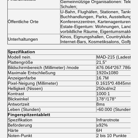
Gemeinnützige Organisationen: Teleko
Schulen;
U-Bahn, Flughäfen, Stationen, Tankstel
Buchhandlungen, Parks, Ausstellungsha
Öffentliche Orte
Konferenzzentren, Kartenagenturen, Stu
Estate-Eigentum: Wohnungen, Landhäu
vorbildliche Räume, Eigentumsmakler;
Kinos, Eignungshallen, Countryklube, 
Unterhaltungen
Internet-Bars, Kosmetiksalons, Golfplat
Spezifikation
Modell nein.
MAD-215 (Ladestatio
Plattengröße
21,5"
Bildschirmbereich (Millimeter) /mode
476.064*267.786mm
Maximale Entschließung
1920x1080
Anzeigenfarbe
16.7M
Pixel-Neigung (Millimeter)
0.1615*0.4845mm
Helligkeit (Nissen)
250cd/m2
Kontrast
1000:1
Blickwinkel
178°/178°
Antwortzeit
8ms
Leben (Stunden)
60.000 (Stunden)
>
Fingerspitzentablett
Spezifikation
Infrarotnote
Beförderung
≥92%
Härte
6H
Noten-Punkt
2 bis 10 Punkte