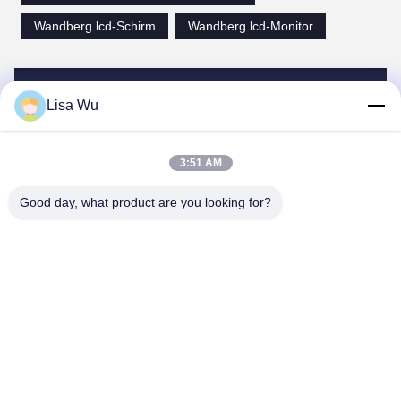
Wandberg lcd-Schirm
Wandberg lcd-Monitor
Kontaktpersonen
Lisa Wu
Kontaktpersonen:
Ms. Ellen Zeng (Europe, North and Shouth America)
3:51 AM
Tel.:
+86-189-2289-9266
Good day, what product are you looking for?
Kontaktieren Sie uns jetzt
Mailen Sie uns.