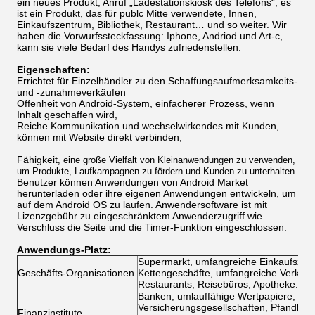
ein neues Produkt, Anruf „Ladestationskiosk des Telefons“, es
ist ein Produkt, das für publc Mitte verwendete, Innen,
Einkaufszentrum, Bibliothek, Restaurant… und so weiter. Wir
haben die Vorwurfssteckfassung: Iphone, Andriod und Art-c,
kann sie viele Bedarf des Handys zufriedenstellen.
Eigenschaften:
Errichtet
für Einzelhändler zu
den
Schaffungsaufmerksamkeits-
und -zunahmeverkäufen
Offenheit
von Android-System, einfacherer Prozess, wenn
Inhalt geschaffen wird,
Reiche Kommunikation und wechselwirkendes mit Kunden,
können mit Website direkt verbinden,
Fähigkeit
, eine große Vielfalt von Kleinanwendungen zu verwenden,
um Produkte,
Laufkampagnen
zu fördern
und Kunden zu unterhalten.
Benutzer können Anwendungen von Android Market
herunterladen oder ihre eigenen Anwendungen entwickeln, um
auf dem Android OS zu laufen. Anwendersoftware ist mit
Lizenzgebühr zu
eingeschränktem Anwenderzugriff wie
Verschluss die Seite und die Timer-Funktion
eingeschlossen
.
Anwendungs-Platz:
Supermarkt, umfangreiche Einkaufszentr
Geschäfts-Organisationen
Kettengeschäfte, umfangreiche Verkäufe
Restaurants, Reisebüros, Apotheke.
Banken, umlauffähige Wertpapiere, Kapi
Versicherungsgesellschaften, Pfandhäu
Finanzinstitute