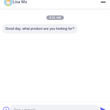
Lisa Wu
8:51 AM
Good day, what product are you looking for?
32 Zoll-voller schwarzer Cashless Selbstservice-Kiosk mit
Kreditkarte-Zahlung
Touch Screen Kiosk
2025-09-28
635 Ansichten