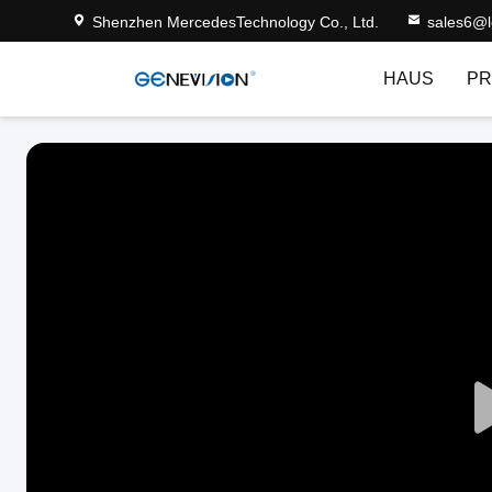
Shenzhen MercedesTechnology Co., Ltd.
sales6@
HAUS
PR