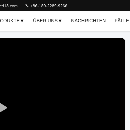
lcd18.com
+86-189-2289-9266
ODUKTE
ÜBER UNS
NACHRICHTEN
FÄLLE
Play
Video