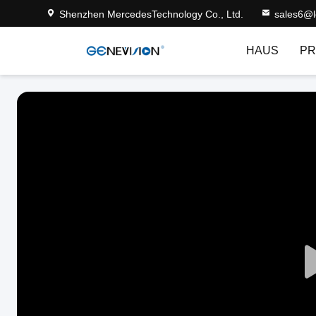
Shenzhen MercedesTechnology Co., Ltd.
sales6@
HAUS
PR