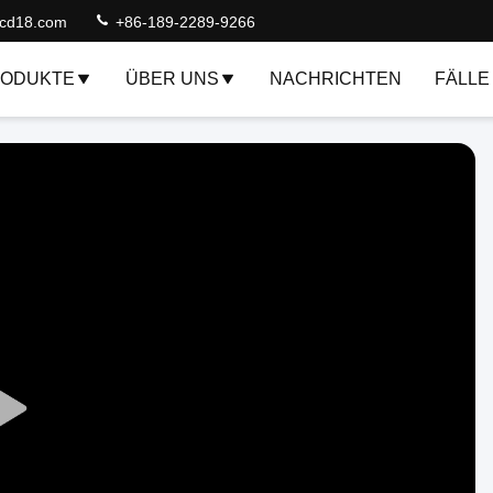
lcd18.com
+86-189-2289-9266
ODUKTE
ÜBER UNS
NACHRICHTEN
FÄLLE
Play
Video