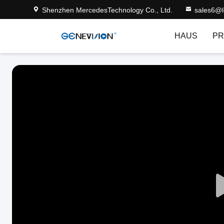
Shenzhen MercedesTechnology Co., Ltd.
sales6@
HAUS
PR