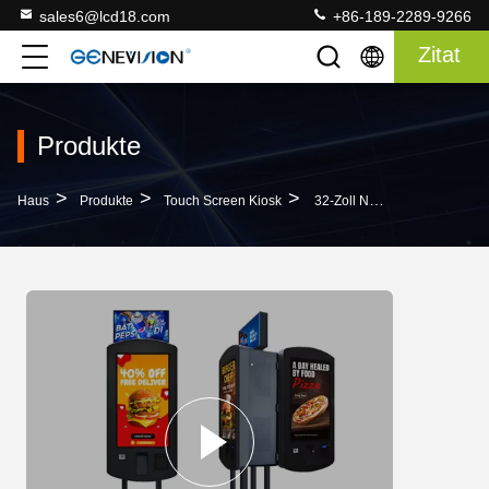
sales6@lcd18.com
+86-189-2289-9266
Zitat
Produkte
>
>
>
Haus
Produkte
Touch Screen Kiosk
32-Zoll Nvidia GeForce RTX 4060 Chipsatz QSR Doppelseitiger Selbstbedienungs-Zahlungs-Kiosk Mit LED-Box