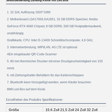
Selbstbedienung Zahlung Kiosk mit Led Box
1. 32 Zoll, Auflösung 1920*1080
2. Motherboard LGA1700/LGA1851, 32 GB DDR5-Speicher, Nvidia
GeForce RTX 4060 Chipset, 8 GB DDR6, 500 GB Festplattenlaufwerk,
unabhängig
Grafikkarte, CPU: Intel i5-13400 Schreibtischcomputer, 4,6 GHz,
3. Internetverbindung: WIFI/LAN, 4G LTE ist optional
4Ein eingebauter QR-Code-Scanner
5. 80 mm thermischer Drucker mit einer Druckgeschwindigkeit von 150
mm/s
6. mit Zahlungshalter-Behältern für das Kartenschleppen
7. Bluetooth kann hinzugefügt werden, wenn Käufer brauchen
8Mit Led-Box auf dem Kiosk.
Einzelheiten des Produkts Spezifikationen
Größe
15.6 Zoll 21,5 Zoll 24 Zoll 32 Zoll