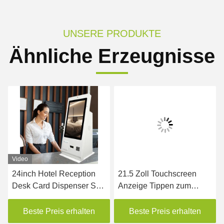
UNSERE PRODUKTE
Ähnliche Erzeugnisse
Video
24inch Hotel Reception
21.5 Zoll Touchscreen
Desk Card Dispenser Self
Anzeige Tippen zum
Check In Out Payment
Bezahlen NFC
Machine with Camera
Kontaktlose Bezahlung
Beste Preis erhalten
Beste Preis erhalten
Selbstbedienung Kiosk