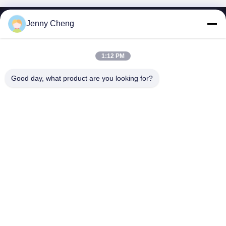
Jenny Cheng
1:12 PM
SHENZHEN MERCEDESTECHNOLOGY CO.,
Good day, what product are you looking for?
LTD.
sales6@lcd18.com
+86-189-2289-9266
4/F, errichtendes D, GongChuangYing-Industriepark, Baodan-
Straßen-Nr. 8, Danzhutou, Nanwan-Straße, Longgang-Bezirk,
Shenzhen-Stadt, 518114, China (Festland)
China Gute Qualität WIFI-digitale Beschilderung Lieferant. Urheberrecht ©