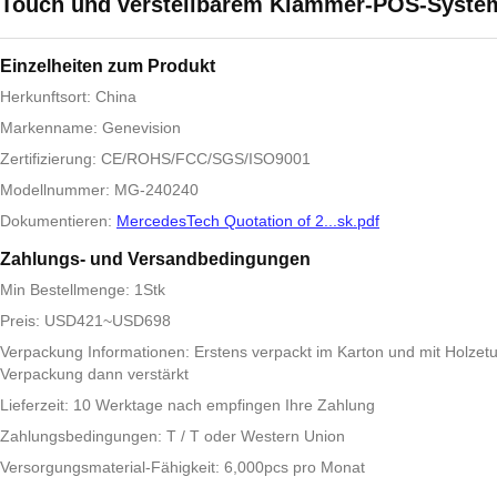
Touch und verstellbarem Klammer-POS-Syste
Einzelheiten zum Produkt
Herkunftsort: China
Markenname: Genevision
Zertifizierung: CE/ROHS/FCC/SGS/ISO9001
Modellnummer: MG-240240
Dokumentieren:
MercedesTech Quotation of 2...sk.pdf
Zahlungs- und Versandbedingungen
Min Bestellmenge: 1Stk
Preis: USD421~USD698
Verpackung Informationen: Erstens verpackt im Karton und mit Holzetu
Verpackung dann verstärkt
Lieferzeit: 10 Werktage nach empfingen Ihre Zahlung
Zahlungsbedingungen: T / T oder Western Union
Versorgungsmaterial-Fähigkeit: 6,000pcs pro Monat