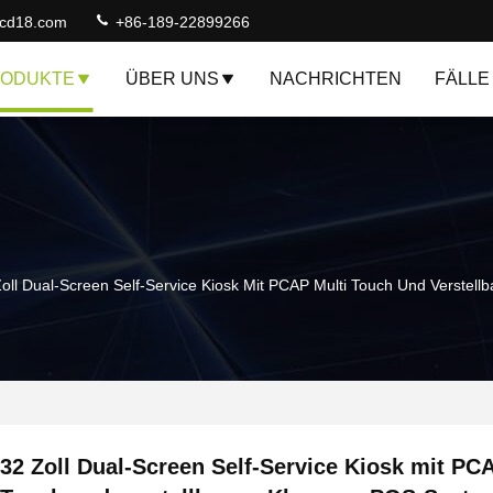
lcd18.com
+86-189-22899266
ODUKTE
ÜBER UNS
NACHRICHTEN
FÄLLE
Zoll Dual-Screen Self-Service Kiosk Mit PCAP Multi Touch Und Verst
32 Zoll Dual-Screen Self-Service Kiosk mit PC