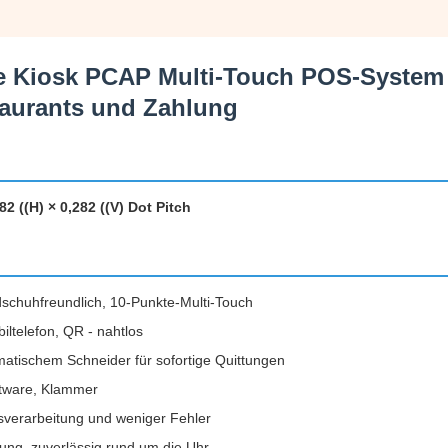
ice Kiosk PCAP Multi-Touch POS-System
staurants und Zahlung
 ((H) × 0,282 ((V) Dot Pitch
schuhfreundlich, 10-Punkte-Multi-Touch
iltelefon, QR - nahtlos
atischem Schneider für sofortige Quittungen
ftware, Klammer
gsverarbeitung und weniger Fehler
erung, zuverlässig rund um die Uhr